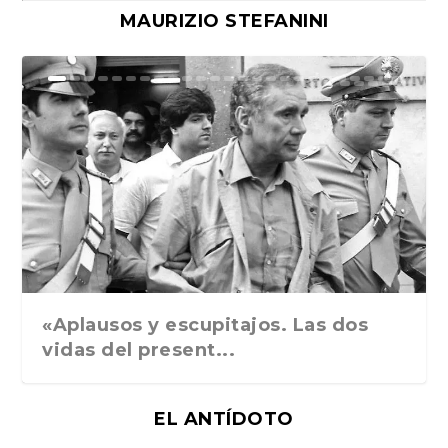
MAURIZIO STEFANINI
Ground Rules. Alejan...
«Rafael: Poesía subl...
Bienvenidos al circo...
Georges de La Tour. ...
Robert Capa: la hist...
«Aplausos y escupitajos. Las dos
vidas del present...
EL ANTÍDOTO