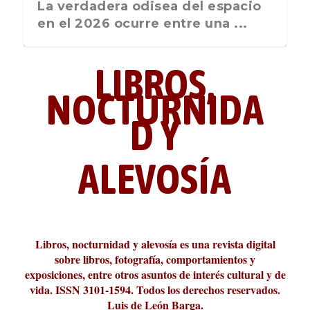
La última postal de la temporada
La verdadera odisea del espacio
nos recuerda que nos vamos ...
en el 2026 ocurre entre una ...
LIBROS,
NOCTURNIDA
D Y
ALEVOSÍA
ABC Cultural recibe el Premio
La cultura de la transgresión.
¿Es verdad que hay que caminar
Los descalabros
Carmelo Micieli, una relectura
Conversaciones en las calles de
Cuánd presto se va el plazer
Leonardo Sciascia o los orígenes
Liber 2026 al Fomento de la Le...
Revista Cultural Turia, númer...
10.000 pasos al día? Lo que d...
paisajística del mar de Sicil...
París
metafísicos de la novela ne...
Libros, nocturnidad y alevosía es una revista digital
sobre libros, fotografía, comportamientos y
exposiciones, entre otros asuntos de interés cultural y de
vida. ISSN 3101-1594. Todos los derechos reservados.
Luis de León Barga.