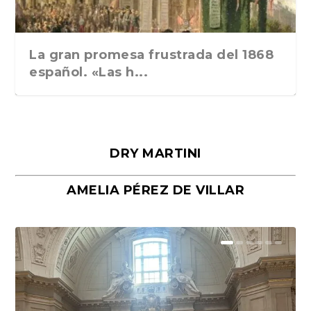
La gran promesa frustrada del 1868
español. «Las h...
DRY MARTINI
AMELIA PÉREZ DE VILLAR
Málaga, verso en azul, de Rafael
«La cocina hebrea. Alimentación
Porras y Salvador...
del pueblo judío e...