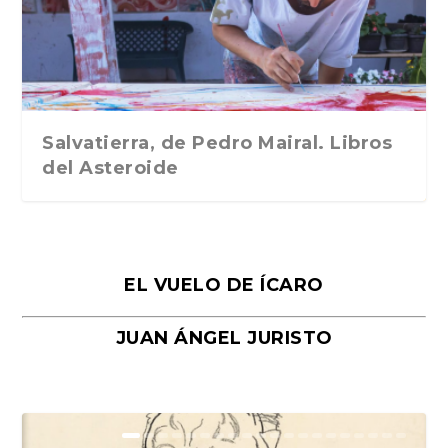
Traducción de Car...
Libros del Asteroid...
mi vida». Esthe...
Collin. Traducci...
Bocaccio
Salvatierra, de Pedro Mairal. Libros
del Asteroide
EL VUELO DE ÍCARO
JUAN ÁNGEL JURISTO