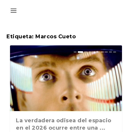
Etiqueta:
Marcos Cueto
La última postal de la temporada
La verdadera odisea del espacio
nos recuerda que nos vamos ...
en el 2026 ocurre entre una ...