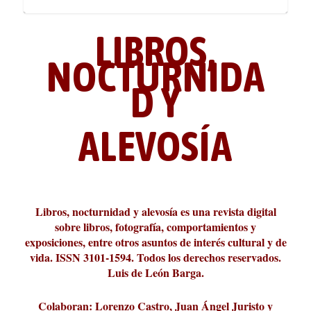
LIBROS,
NOCTURNIDA
D Y
ALEVOSÍA
ABC Cultural recibe el Premio
La cultura de la transgresión.
¿Es verdad que hay que caminar
Los descalabros
Carmelo Micieli, una relectura
Conversaciones en las calles de
Cuánd presto se va el plazer
Leonardo Sciascia o los orígenes
Liber 2026 al Fomento de la Le...
Revista Cultural Turia, númer...
10.000 pasos al día? Lo que d...
paisajística del mar de Sicil...
París
metafísicos de la novela ne...
Libros, nocturnidad y alevosía es una revista digital
sobre libros, fotografía, comportamientos y
exposiciones, entre otros asuntos de interés cultural y de
vida. ISSN 3101-1594. Todos los derechos reservados.
Luis de León Barga.
Colaboran: Lorenzo Castro, Juan Ángel Juristo y