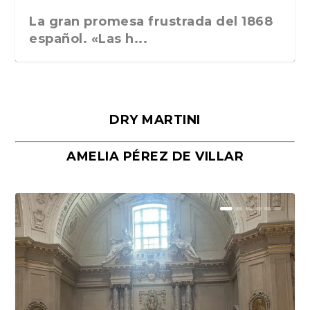
La gran promesa frustrada del 1868
español. «Las h...
DRY MARTINI
AMELIA PÉREZ DE VILLAR
Málaga, verso en azul, de Rafael
«La cocina hebrea. Alimentación
Porras y Salvador...
del pueblo judío e...