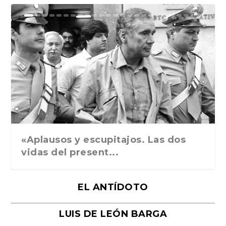
Ground Rules. Alejan...
«Rafael: Poesía subl...
Bienvenidos al circo...
Georges de La Tour. ...
Robert Capa: la hist...
«Aplausos y escupitajos. Las dos
vidas del present...
EL ANTÍDOTO
LUIS DE LEÓN BARGA