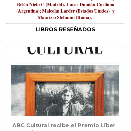
Belén Nieto C (Madrid).
Lucas Damián Cortiana
(Argentina); Malcolm Larder (Estados Unidos) y
Maurizio Stefanini (Roma).
LIBROS RESEÑADOS
La verdadera odisea del espacio en
ABC Cultural recibe el Premio Liber
La cultura de la transgresión.