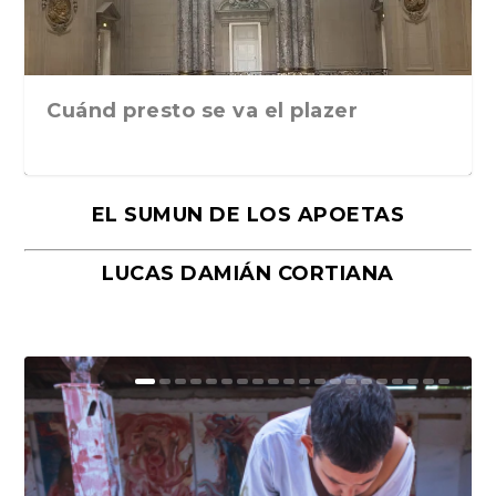
Cuánd presto se va el plazer
EL SUMUN DE LOS APOETAS
LUCAS DAMIÁN CORTIANA
Moral, de Lyra Ekström Lindbäck.
Revolución, de Hugo Gonçalves.
«La música ha sido el gran amor de
«El barman del Ritz», de Philippe
Mañanas de editorial, noches de