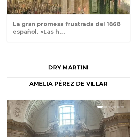
La gran promesa frustrada del 1868
español. «Las h...
DRY MARTINI
AMELIA PÉREZ DE VILLAR
Málaga, verso en azul, de Rafael
«La cocina hebrea. Alimentación
Porras y Salvador...
del pueblo judío e...