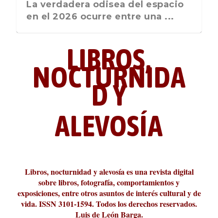
La última postal de la temporada
La verdadera odisea del espacio
nos recuerda que nos vamos ...
en el 2026 ocurre entre una ...
LIBROS,
NOCTURNIDA
D Y
ALEVOSÍA
ABC Cultural recibe el Premio
La cultura de la transgresión.
¿Es verdad que hay que caminar
Los descalabros
Carmelo Micieli, una relectura
Conversaciones en las calles de
Cuánd presto se va el plazer
Leonardo Sciascia o los orígenes
Liber 2026 al Fomento de la Le...
Revista Cultural Turia, númer...
10.000 pasos al día? Lo que d...
paisajística del mar de Sicil...
París
metafísicos de la novela ne...
Libros, nocturnidad y alevosía es una revista digital
sobre libros, fotografía, comportamientos y
exposiciones, entre otros asuntos de interés cultural y de
vida. ISSN 3101-1594. Todos los derechos reservados.
Luis de León Barga.