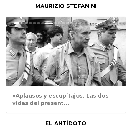
MAURIZIO STEFANINI
Ground Rules. Alejan...
«Rafael: Poesía subl...
Bienvenidos al circo...
Georges de La Tour. ...
Robert Capa: la hist...
«Aplausos y escupitajos. Las dos
vidas del present...
EL ANTÍDOTO