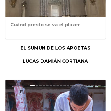
Cuánd presto se va el plazer
EL SUMUN DE LOS APOETAS
LUCAS DAMIÁN CORTIANA
Moral, de Lyra Ekström Lindbäck.
Revolución, de Hugo Gonçalves.
«La música ha sido el gran amor de
«El barman del Ritz», de Philippe
Mañanas de editorial, noches de