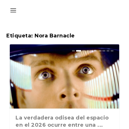
Etiqueta:
Nora Barnacle
La última postal de la temporada
La verdadera odisea del espacio
nos recuerda que nos vamos ...
en el 2026 ocurre entre una ...