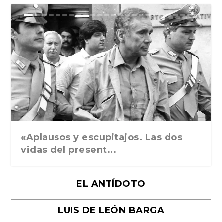
Ground Rules. Alejan...
«Rafael: Poesía subl...
Bienvenidos al circo...
Georges de La Tour. ...
Robert Capa: la hist...
«Aplausos y escupitajos. Las dos
vidas del present...
EL ANTÍDOTO
LUIS DE LEÓN BARGA