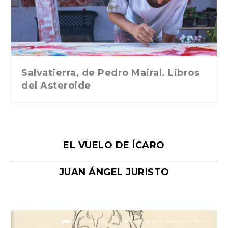
Traducción de Car...
Libros del Asteroid...
mi vida». Esthe...
Collin. Traducci...
Bocaccio
Salvatierra, de Pedro Mairal. Libros
del Asteroide
EL VUELO DE ÍCARO
JUAN ÁNGEL JURISTO