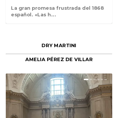
La gran promesa frustrada del 1868
español. «Las h...
DRY MARTINI
AMELIA PÉREZ DE VILLAR
Málaga, verso en azul, de Rafael
«La cocina hebrea. Alimentación
Porras y Salvador...
del pueblo judío e...