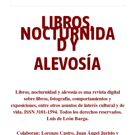
LIBROS,
NOCTURNIDA
D Y
ALEVOSÍA
ABC Cultural recibe el Premio
La cultura de la transgresión.
¿Es verdad que hay que caminar
Los descalabros
Carmelo Micieli, una relectura
Conversaciones en las calles de
Cuánd presto se va el plazer
Leonardo Sciascia o los orígenes
Liber 2026 al Fomento de la Le...
Revista Cultural Turia, númer...
10.000 pasos al día? Lo que d...
paisajística del mar de Sicil...
París
metafísicos de la novela ne...
Libros, nocturnidad y alevosía es una revista digital
sobre libros, fotografía, comportamientos y
exposiciones, entre otros asuntos de interés cultural y de
vida. ISSN 3101-1594. Todos los derechos reservados.
Luis de León Barga.
Colaboran: Lorenzo Castro, Juan Ángel Juristo y