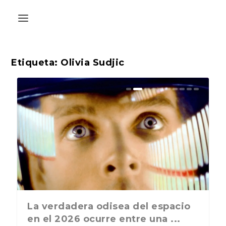
Etiqueta:
Olivia Sudjic
La última postal de la temporada
La verdadera odisea del espacio
nos recuerda que nos vamos ...
en el 2026 ocurre entre una ...