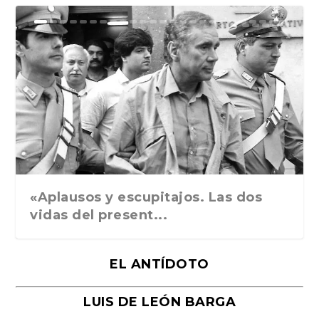
Ground Rules. Alejan...
«Rafael: Poesía subl...
Bienvenidos al circo...
Georges de La Tour. ...
Robert Capa: la hist...
«Aplausos y escupitajos. Las dos
vidas del present...
EL ANTÍDOTO
LUIS DE LEÓN BARGA