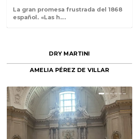
La gran promesa frustrada del 1868
español. «Las h...
DRY MARTINI
AMELIA PÉREZ DE VILLAR
Málaga, verso en azul, de Rafael
«La cocina hebrea. Alimentación
Porras y Salvador...
del pueblo judío e...