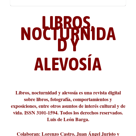
LIBROS,
NOCTURNIDA
D Y
ALEVOSÍA
ABC Cultural recibe el Premio
La cultura de la transgresión.
¿Es verdad que hay que caminar
Los descalabros
Carmelo Micieli, una relectura
Conversaciones en las calles de
Cuánd presto se va el plazer
Leonardo Sciascia o los orígenes
Liber 2026 al Fomento de la Le...
Revista Cultural Turia, númer...
10.000 pasos al día? Lo que d...
paisajística del mar de Sicil...
París
metafísicos de la novela ne...
Libros, nocturnidad y alevosía es una revista digital
sobre libros, fotografía, comportamientos y
exposiciones, entre otros asuntos de interés cultural y de
vida. ISSN 3101-1594. Todos los derechos reservados.
Luis de León Barga.
Colaboran: Lorenzo Castro, Juan Ángel Juristo y