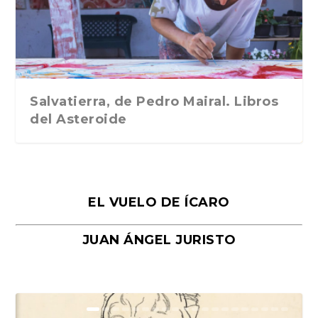
Traducción de Car...
Libros del Asteroid...
mi vida». Esthe...
Collin. Traducci...
Bocaccio
Salvatierra, de Pedro Mairal. Libros
del Asteroide
EL VUELO DE ÍCARO
JUAN ÁNGEL JURISTO