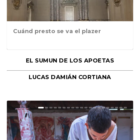
Cuánd presto se va el plazer
EL SUMUN DE LOS APOETAS
LUCAS DAMIÁN CORTIANA
Moral, de Lyra Ekström Lindbäck.
Revolución, de Hugo Gonçalves.
«La música ha sido el gran amor de
«El barman del Ritz», de Philippe
Mañanas de editorial, noches de