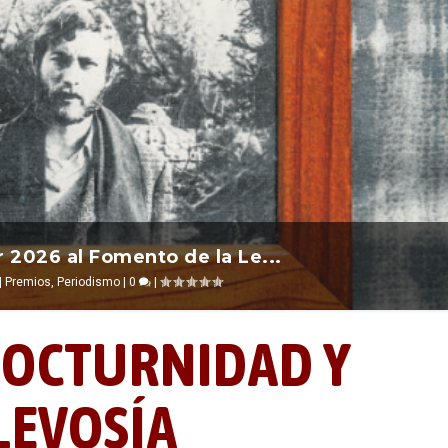
nos recuerda que nos vamos ...
 el 2026 ocurre entre una ...
r 2026 al Fomento de la Le...
|
|
Alevosías
Escrituras
Premios
,
,
Periodismo
Ciencia ficción
|
0
|
|
0
|
0
|
|
OCTURNIDAD Y
LEVOSÍA