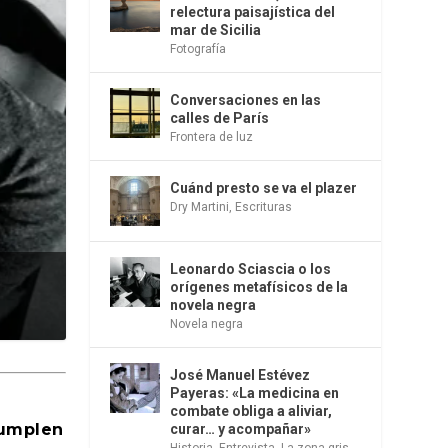
relectura paisajística del
mar de Sicilia
Fotografía
Conversaciones en las
calles de París
Frontera de luz
Cuánd presto se va el plazer
Dry Martini
,
Escrituras
Leonardo Sciascia o los
orígenes metafísicos de la
novela negra
Novela negra
José Manuel Estévez
Payeras: «La medicina en
combate obliga a aliviar,
cumplen
curar… y acompañar»
Historia
,
Entrevista
,
La zona gris