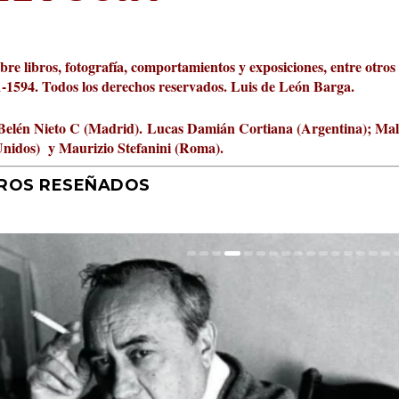
obre libros, fotografía, comportamientos y exposiciones, entre otros
01-1594. Todos los derechos reservados. Luis de León Barga.
Belén Nieto C (Madrid).
Lucas Damián Cortiana (Argentina); Ma
Unidos) y Maurizio Stefanini (Roma).
BROS RESEÑADOS
ta Cultural Turia, númer...
000 pasos al día? Lo que d...
jística del mar de Sicil...
rís
tafísicos de la novela ne...
 felices
 y disfrutar más
uz
ni
2
|
|
,
Escrituras
0
|
|
|
0
|
|
0
|
0
|
|