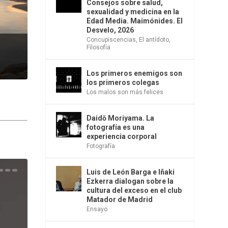
Consejos sobre salud,
sexualidad y medicina en la
Edad Media. Maimónides. El
Desvelo, 2026
Concupiscencias
,
El antídoto
,
Filosofía
Los primeros enemigos son
los primeros colegas
Los malos son más felices
Daidō Moriyama. La
fotografía es una
experiencia corporal
Fotografía
Luis de León Barga e Iñaki
una
e la
os
s en
 la
 Una
del
s de
o
bió
Ezkerra dialogan sobre la
cultura del exceso en el club
Matador de Madrid
Ensayo