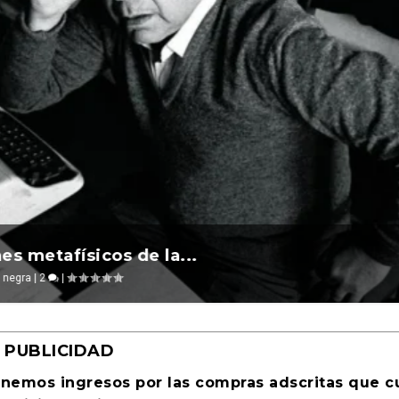
l 2026 ocurre ...
 2026 al Foment...
a Cultural Tu...
afísicos de la...
evosías
remios
|
,
,
Periodismo
Ciencia ficción
|
0
|
0
|
|
PUBLICIDAD
enemos ingresos por las compras adscritas que 