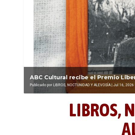
La última postal de la temporada 
La verdadera odisea del espacio en
ABC Cultural recibe el Premio Libe
Publicado por
Publicado por
Publicado por
LIBROS, NOCTUNIDAD Y ALEVOSÍA
LUIS DE LEÓN BARGA
LIBROS, NOCTUNIDAD Y ALEVOSÍA
|
Jul 16, 2026
|
|
|
Jul 16, 2026
Jul 16, 2026
El antídoto
,
LIBROS,
N
A