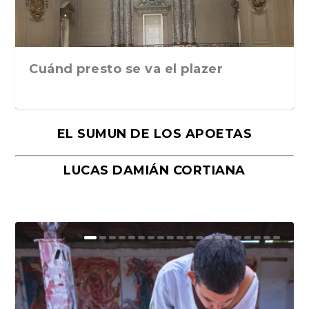
Cuánd presto se va el plazer
EL SUMUN DE LOS APOETAS
LUCAS DAMIÁN CORTIANA
Moral, de Lyra Ekström Lindbäck.
Revolución, de Hugo Gonçalves.
«La música ha sido el gran amor de
«El barman del Ritz», de Philippe
Mañanas de editorial, noches de