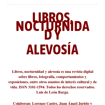
LIBROS,
NOCTURNIDA
D Y
ALEVOSÍA
ABC Cultural recibe el Premio
La cultura de la transgresión.
¿Es verdad que hay que caminar
Los descalabros
Carmelo Micieli, una relectura
Conversaciones en las calles de
Cuánd presto se va el plazer
Leonardo Sciascia o los orígenes
Liber 2026 al Fomento de la Le...
Revista Cultural Turia, númer...
10.000 pasos al día? Lo que d...
paisajística del mar de Sicil...
París
metafísicos de la novela ne...
Libros, nocturnidad y alevosía es una revista digital
sobre libros, fotografía, comportamientos y
exposiciones, entre otros asuntos de interés cultural y de
vida. ISSN 3101-1594. Todos los derechos reservados.
Luis de León Barga.
Colaboran: Lorenzo Castro, Juan Ángel Juristo y