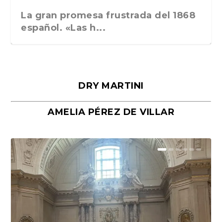
La gran promesa frustrada del 1868
español. «Las h...
DRY MARTINI
AMELIA PÉREZ DE VILLAR
Málaga, verso en azul, de Rafael
«La cocina hebrea. Alimentación
Porras y Salvador...
del pueblo judío e...