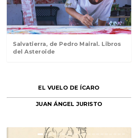
Traducción de Car...
Libros del Asteroid...
mi vida». Esthe...
Collin. Traducci...
Bocaccio
Salvatierra, de Pedro Mairal. Libros
del Asteroide
EL VUELO DE ÍCARO
JUAN ÁNGEL JURISTO