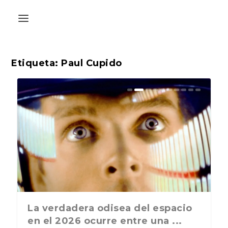
Etiqueta:
Paul Cupido
La última postal de la temporada
La verdadera odisea del espacio
nos recuerda que nos vamos ...
en el 2026 ocurre entre una ...