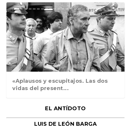
Ground Rules. Alejan...
«Rafael: Poesía subl...
Bienvenidos al circo...
Georges de La Tour. ...
Robert Capa: la hist...
«Aplausos y escupitajos. Las dos
vidas del present...
EL ANTÍDOTO
LUIS DE LEÓN BARGA