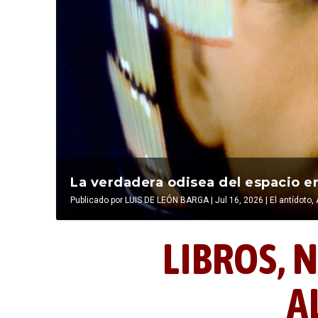
La última postal de la temporada 
La verdadera odisea del espacio en
Publicado por
Publicado por
LIBROS, NOCTUNIDAD Y ALEVOSÍA
LUIS DE LEÓN BARGA
|
Jul 16, 2026
|
|
Jul 16, 2026
El antídoto
,
LIBROS,
N
A