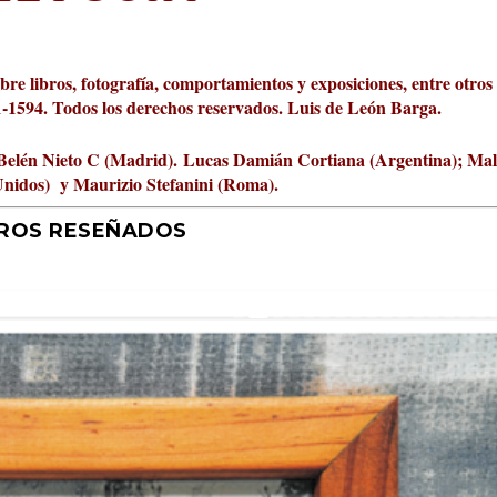
obre libros, fotografía, comportamientos y exposiciones, entre otros
01-1594. Todos los derechos reservados. Luis de León Barga.
Belén Nieto C (Madrid).
Lucas Damián Cortiana (Argentina); Ma
Unidos) y Maurizio Stefanini (Roma).
BROS RESEÑADOS
r 2026 al Fomento de la Le...
ta Cultural Turia, númer...
000 pasos al día? Lo que d...
jística del mar de Sicil...
rís
tafísicos de la novela ne...
 felices
 y disfrutar más
uz
ni
|
2
Premios
|
|
,
Escrituras
0
|
|
|
,
0
Periodismo
|
|
0
|
0
|
|
|
0
|