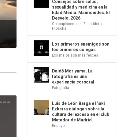
Consejos sobre salud,
sexualidad y medicina en la
Edad Media. Maimónides. El
Desvelo, 2026
Concupiscencias
,
El antídoto
,
Filosofía
Los primeros enemigos son
los primeros colegas
Los malos son más felices
Daidō Moriyama. La
fotografía es una
experiencia corporal
Fotografía
Luis de León Barga e Iñaki
una
e la
os
s en
 la
 Una
del
s de
o
bió
Ezkerra dialogan sobre la
cultura del exceso en el club
Matador de Madrid
Ensayo