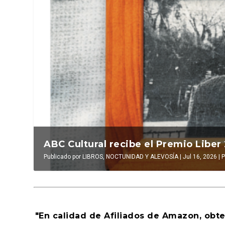
nt...
La verdadera odisea del espacio en e
La c
|
Publicado por
LUIS DE LEÓN BARGA
|
Jul 16, 2026
|
El antídoto
Publica
,
Al
"En calidad de Afiliados de Amazon, obt