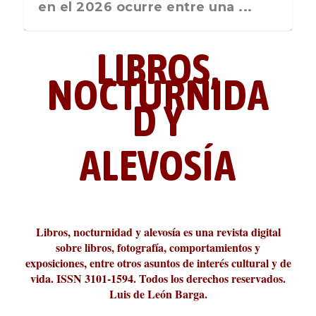
nos recuerda que nos vamos ...
en el 2026 ocurre entre una ...
LIBROS,
NOCTURNIDA
D Y
ALEVOSÍA
ABC Cultural recibe el Premio
La cultura de la transgresión.
¿Es verdad que hay que caminar
Los descalabros
Carmelo Micieli, una relectura
Conversaciones en las calles de
Cuánd presto se va el plazer
Leonardo Sciascia o los orígenes
Liber 2026 al Fomento de la Le...
Revista Cultural Turia, númer...
10.000 pasos al día? Lo que d...
paisajística del mar de Sicil...
París
metafísicos de la novela ne...
Libros, nocturnidad y alevosía es una revista digital
sobre libros, fotografía, comportamientos y
exposiciones, entre otros asuntos de interés cultural y de
vida. ISSN 3101-1594. Todos los derechos reservados.
Luis de León Barga.