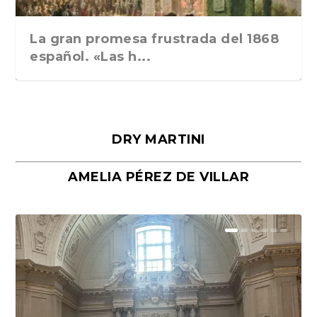
La gran promesa frustrada del 1868
español. «Las h...
DRY MARTINI
AMELIA PÉREZ DE VILLAR
Málaga, verso en azul, de Rafael
«La cocina hebrea. Alimentación
Porras y Salvador...
del pueblo judío e...