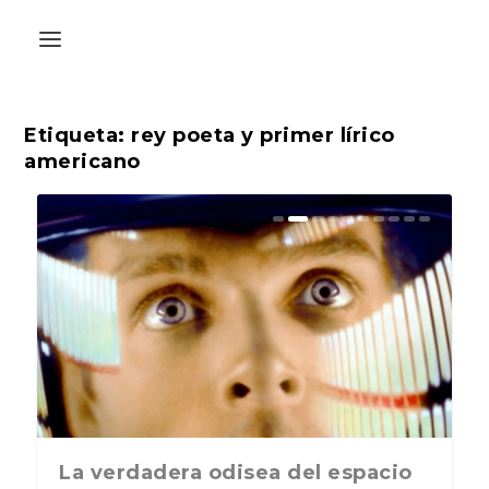
Etiqueta:
rey poeta y primer lírico
americano
La última postal de la temporada
La verdadera odisea del espacio