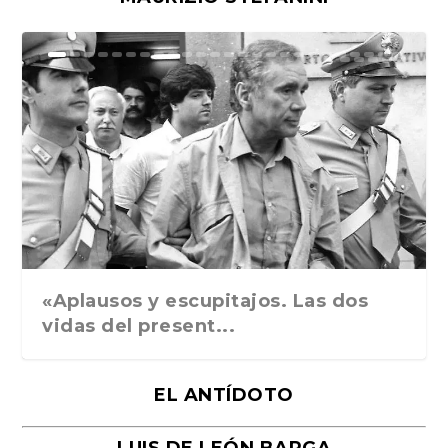
Ground Rules. Alejan...
«Rafael: Poesía subl...
Bienvenidos al circo...
Georges de La Tour. ...
Robert Capa: la hist...
«Aplausos y escupitajos. Las dos
vidas del present...
EL ANTÍDOTO
LUIS DE LEÓN BARGA