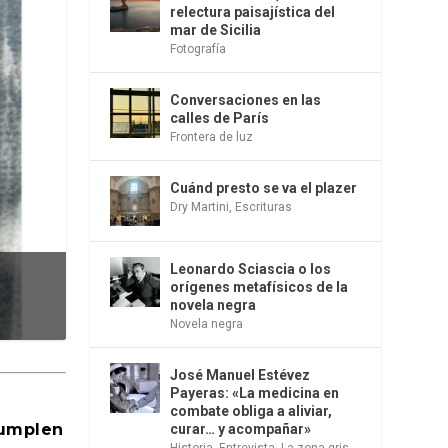
relectura paisajística del
mar de Sicilia
Fotografía
Conversaciones en las
calles de París
Frontera de luz
Cuánd presto se va el plazer
Dry Martini
,
Escrituras
Leonardo Sciascia o los
Tu...
orígenes metafísicos de la
novela negra
Novela negra
José Manuel Estévez
Payeras: «La medicina en
combate obliga a aliviar,
cumplen
curar… y acompañar»
Historia
,
Entrevista
,
La zona gris