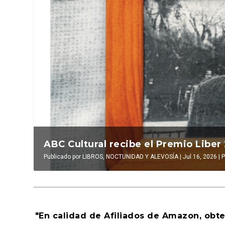
oment...
La verdadera odisea del espacio en e
L
mo
|
0
|
Publicado por
LUIS DE LEÓN BARGA
|
Jul 16, 2026
|
El antídoto
,
Al
Pu
"En calidad de Afiliados de Amazon, obt