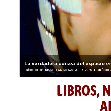
La última postal de la temporada 
La verdadera odisea del espacio en
Publicado por
Publicado por
LIBROS, NOCTUNIDAD Y ALEVOSÍA
LUIS DE LEÓN BARGA
|
Jul 16, 2026
|
|
Jul 16, 2026
El antídoto
,
LIBROS,
N
A