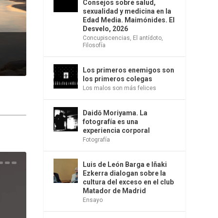
Consejos sobre salud,
sexualidad y medicina en la
Edad Media. Maimónides. El
Desvelo, 2026
Concupiscencias
,
El antídoto
,
Filosofía
Los primeros enemigos son
los primeros colegas
Los malos son más felices
Daidō Moriyama. La
fotografía es una
experiencia corporal
Fotografía
Luis de León Barga e Iñaki
una
e la
os
s en
 la
 Una
del
s de
o
bió
Ezkerra dialogan sobre la
cultura del exceso en el club
Matador de Madrid
Ensayo