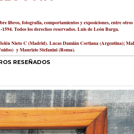
obre libros, fotografía, comportamientos y exposiciones, entre otros
01-1594. Todos los derechos reservados. Luis de León Barga.
Belén Nieto C (Madrid).
Lucas Damián Cortiana (Argentina); Ma
Unidos) y Maurizio Stefanini (Roma).
BROS RESEÑADOS
r 2026 al Fomento de la Le...
ta Cultural Turia, númer...
000 pasos al día? Lo que d...
jística del mar de Sicil...
rís
tafísicos de la novela ne...
 felices
 y disfrutar más
uz
ni
|
2
Premios
|
|
,
Escrituras
0
|
|
|
,
0
Periodismo
|
|
0
|
0
|
|
|
0
|