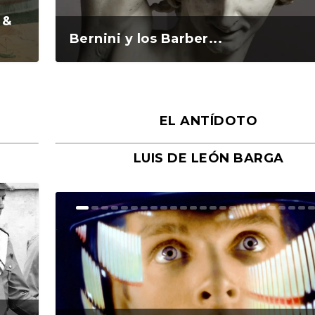
 &
Bernini y los Barber...
EL ANTÍDOTO
LUIS DE LEÓN BARGA
n y
o
o
Ground Rules. Alejan...
«Rafael: Poesía subl...
Bienvenidos al circo...
Georges de La Tour. ...
Robert Capa: la hist...