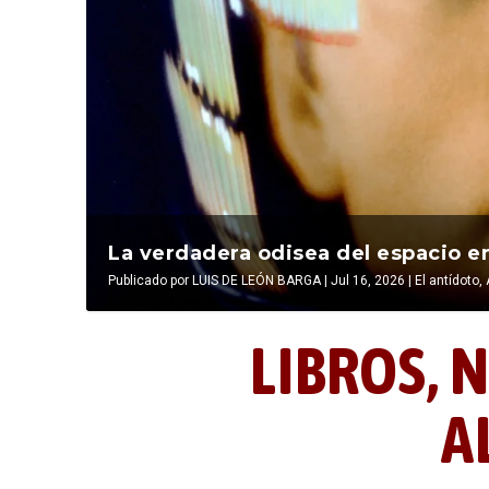
La última postal de la temporada 
La verdadera odisea del espacio en
Publicado por
Publicado por
LIBROS, NOCTUNIDAD Y ALEVOSÍA
LUIS DE LEÓN BARGA
|
Jul 16, 2026
|
|
Jul 16, 2026
El antídoto
,
LIBROS,
N
A