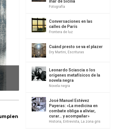
mar de Sicilia
Fotografía
Conversaciones en las
calles de París
Frontera de luz
Cuánd presto se va el plazer
Dry Martini
,
Escrituras
Leonardo Sciascia o los
orígenes metafísicos de la
novela negra
Novela negra
José Manuel Estévez
Payeras: «La medicina en
combate obliga a aliviar,
cumplen
curar… y acompañar»
Historia
,
Entrevista
,
La zona gris