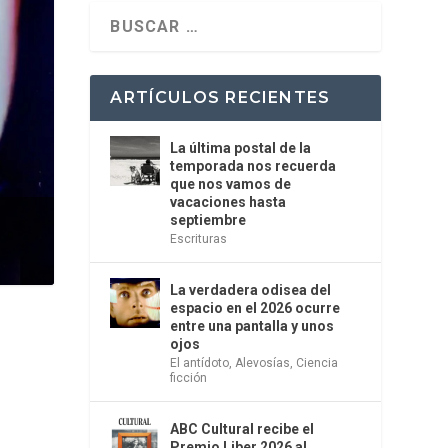
ARTÍCULOS RECIENTES
La última postal de la
temporada nos recuerda
que nos vamos de
vacaciones hasta
septiembre
Escrituras
La verdadera odisea del
espacio en el 2026 ocurre
entre una pantalla y unos
ojos
El antídoto
,
Alevosías
,
Ciencia
ficción
ABC Cultural recibe el
Premio Liber 2026 al