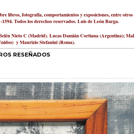
obre libros, fotografía, comportamientos y exposiciones, entre otros
01-1594. Todos los derechos reservados. Luis de León Barga.
Belén Nieto C (Madrid).
Lucas Damián Cortiana (Argentina); Ma
Unidos) y Maurizio Stefanini (Roma).
BROS RESEÑADOS
r 2026 al Fomento de la Le...
ta Cultural Turia, númer...
000 pasos al día? Lo que d...
jística del mar de Sicil...
rís
tafísicos de la novela ne...
 felices
 y disfrutar más
uz
ni
|
2
Premios
|
|
,
Escrituras
0
|
|
|
,
0
Periodismo
|
|
0
|
0
|
|
|
0
|