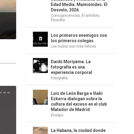
Edad Media. Maimónides. El
Desvelo, 2026
Concupiscencias
,
El antídoto
,
Filosofía
Los primeros enemigos son
los primeros colegas
Los malos son más felices
Daidō Moriyama. La
fotografía es una
experiencia corporal
Fotografía
Luis de León Barga e Iñaki
una
e la
os
s en
 la
 Una
del
s de
o
bió
Ezkerra dialogan sobre la
cultura del exceso en el club
Matador de Madrid
Ensayo
La Habana, la ciudad donde