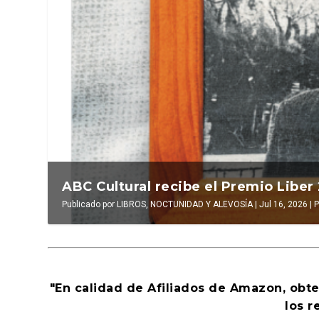
La verdadera odisea del espacio en e
ABC Cultural recibe el Premio Liber
Publicado por
Publicado por
LUIS DE LEÓN BARGA
LIBROS, NOCTUNIDAD Y ALEVOSÍA
|
Jul 16, 2026
|
|
Jul 16, 2026
El antídoto
,
|
Al
P
"En calidad de Afiliados de Amazon, obt
los r