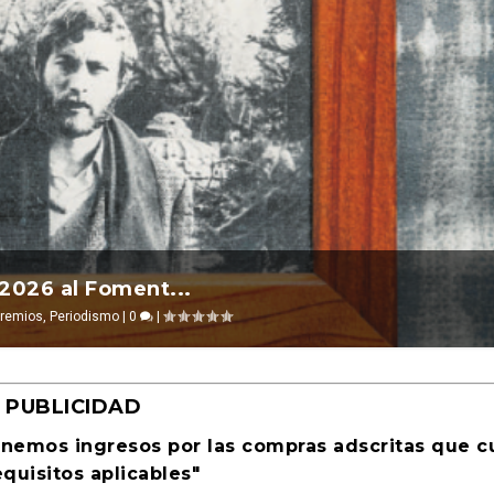
l 2026 ocurre ...
 2026 al Foment...
evosías
remios
,
,
Periodismo
Ciencia ficción
|
0
|
0
|
|
PUBLICIDAD
enemos ingresos por las compras adscritas que 
equisitos aplicables"