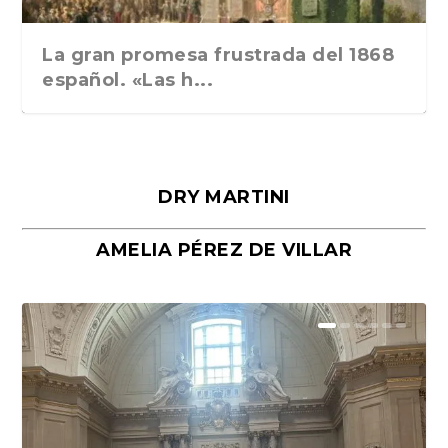
La gran promesa frustrada del 1868
español. «Las h...
DRY MARTINI
AMELIA PÉREZ DE VILLAR
Málaga, verso en azul, de Rafael
«La cocina hebrea. Alimentación
Porras y Salvador...
del pueblo judío e...