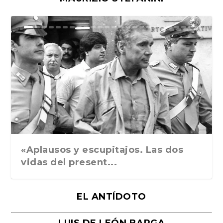
Ground Rules. Alejan...
«Rafael: Poesía subl...
Bienvenidos al circo...
Georges de La Tour. ...
Robert Capa: la hist...
«Aplausos y escupitajos. Las dos
vidas del present...
EL ANTÍDOTO
LUIS DE LEÓN BARGA