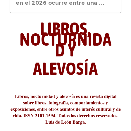
nos recuerda que nos vamos ...
en el 2026 ocurre entre una ...
LIBROS,
NOCTURNIDA
D Y
ALEVOSÍA
ABC Cultural recibe el Premio
La cultura de la transgresión.
¿Es verdad que hay que caminar
Los descalabros
Carmelo Micieli, una relectura
Conversaciones en las calles de
Cuánd presto se va el plazer
Leonardo Sciascia o los orígenes
Liber 2026 al Fomento de la Le...
Revista Cultural Turia, númer...
10.000 pasos al día? Lo que d...
paisajística del mar de Sicil...
París
metafísicos de la novela ne...
Libros, nocturnidad y alevosía es una revista digital
sobre libros, fotografía, comportamientos y
exposiciones, entre otros asuntos de interés cultural y de
vida. ISSN 3101-1594. Todos los derechos reservados.
Luis de León Barga.