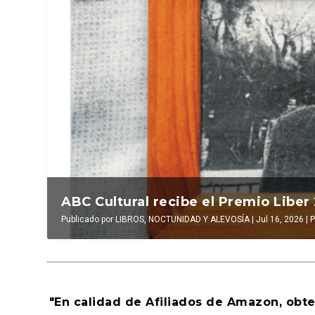
l Foment...
La verdadera odisea del espacio en e
iodismo
|
0
|
Publicado por
LUIS DE LEÓN BARGA
|
Jul 16, 2026
|
El antídoto
,
Al
"En calidad de Afiliados de Amazon, obt