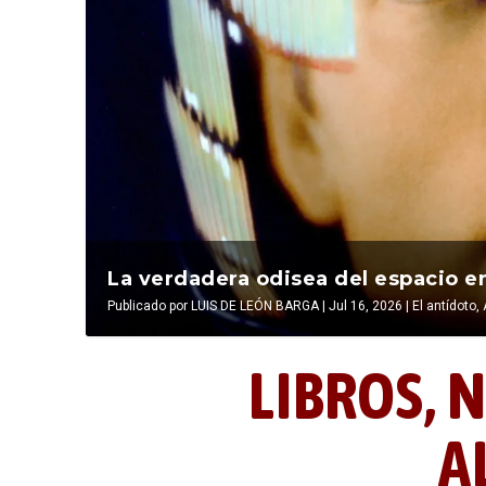
La última postal de la temporada 
La verdadera odisea del espacio en
Publicado por
Publicado por
LIBROS, NOCTUNIDAD Y ALEVOSÍA
LUIS DE LEÓN BARGA
|
Jul 16, 2026
|
|
Jul 16, 2026
El antídoto
,
LIBROS,
N
A