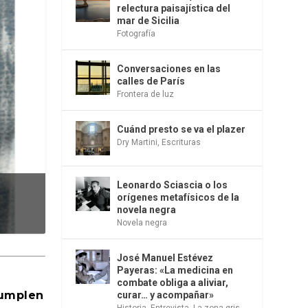
relectura paisajística del
mar de Sicilia
Fotografía
Conversaciones en las
calles de París
Frontera de luz
Cuánd presto se va el plazer
Dry Martini
,
Escrituras
Leonardo Sciascia o los
al Tu...
orígenes metafísicos de la
novela negra
Novela negra
José Manuel Estévez
Payeras: «La medicina en
combate obliga a aliviar,
cumplen
curar… y acompañar»
Historia
,
Entrevista
,
La zona gris