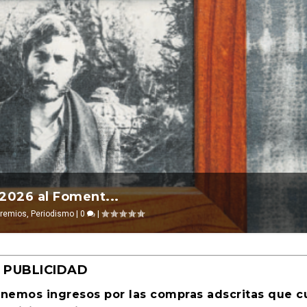
l 2026 ocurre ...
La cultura de la transgresión. Revista Cultur
evosías
Publicado por
,
Ciencia ficción
INAKI EZKERRA
|
0
|
|
Jul 14, 2026
|
Ensayo
|
0
|
PUBLICIDAD
enemos ingresos por las compras adscritas que 