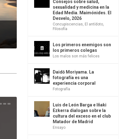
Consejos sobre salud,
sexualidad y medicina en la
Edad Media. Maimónides. El
Desvelo, 2026
Concupiscencias
,
El antídoto
,
Filosofía
Los primeros enemigos son
los primeros colegas
Los malos son más felices
Daidō Moriyama. La
fotografía es una
experiencia corporal
Fotografía
Luis de León Barga e Iñaki
una
e la
os
s en
 la
 Una
del
s de
o
bió
Ezkerra dialogan sobre la
cultura del exceso en el club
Matador de Madrid
Ensayo