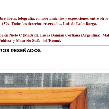
obre libros, fotografía, comportamientos y exposiciones, entre otros
01-1594. Todos los derechos reservados. Luis de León Barga.
Belén Nieto C (Madrid).
Lucas Damián Cortiana (Argentina); Ma
Unidos) y Maurizio Stefanini (Roma).
BROS RESEÑADOS
r 2026 al Fomento de la Le...
ta Cultural Turia, númer...
000 pasos al día? Lo que d...
jística del mar de Sicil...
rís
tafísicos de la novela ne...
 felices
 y disfrutar más
uz
ni
|
2
Premios
|
|
,
Escrituras
0
|
|
|
,
0
Periodismo
|
|
0
|
0
|
|
|
0
|