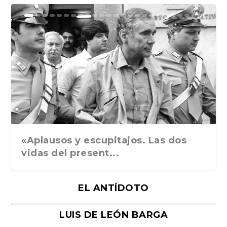
Ground Rules. Alejan...
«Rafael: Poesía subl...
Bienvenidos al circo...
Georges de La Tour. ...
Robert Capa: la hist...
«Aplausos y escupitajos. Las dos
vidas del present...
EL ANTÍDOTO
LUIS DE LEÓN BARGA