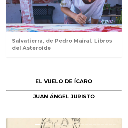
Traducción de Car...
Libros del Asteroid...
mi vida». Esthe...
Collin. Traducci...
Bocaccio
Salvatierra, de Pedro Mairal. Libros
del Asteroide
EL VUELO DE ÍCARO
JUAN ÁNGEL JURISTO