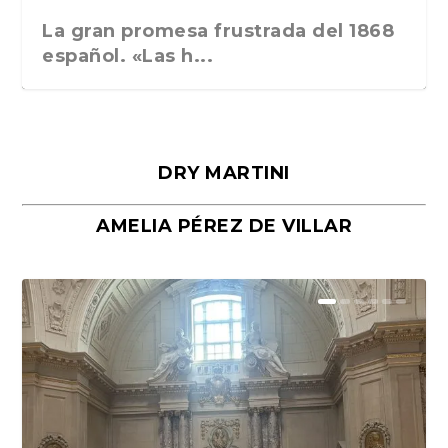
La gran promesa frustrada del 1868
español. «Las h...
DRY MARTINI
AMELIA PÉREZ DE VILLAR
Málaga, verso en azul, de Rafael
«La cocina hebrea. Alimentación
Porras y Salvador...
del pueblo judío e...