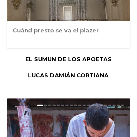
Cuánd presto se va el plazer
EL SUMUN DE LOS APOETAS
LUCAS DAMIÁN CORTIANA
Moral, de Lyra Ekström Lindbäck.
Revolución, de Hugo Gonçalves.
«La música ha sido el gran amor de
«El barman del Ritz», de Philippe
Mañanas de editorial, noches de