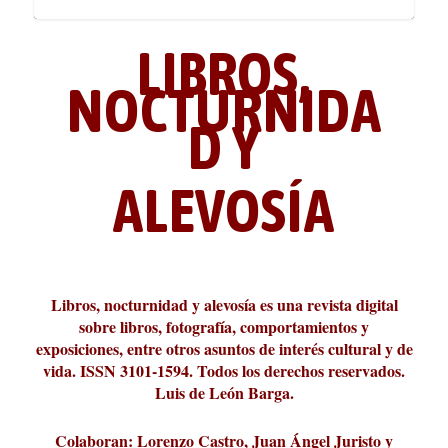
LIBROS,
NOCTURNIDA
D Y
ALEVOSÍA
ABC Cultural recibe el Premio
La cultura de la transgresión.
¿Es verdad que hay que caminar
Los descalabros
Carmelo Micieli, una relectura
Conversaciones en las calles de
Cuánd presto se va el plazer
Leonardo Sciascia o los orígenes
Liber 2026 al Fomento de la Le...
Revista Cultural Turia, númer...
10.000 pasos al día? Lo que d...
paisajística del mar de Sicil...
París
metafísicos de la novela ne...
Libros, nocturnidad y alevosía es una revista digital
sobre libros, fotografía, comportamientos y
exposiciones, entre otros asuntos de interés cultural y de
vida. ISSN 3101-1594. Todos los derechos reservados.
Luis de León Barga.
Colaboran: Lorenzo Castro, Juan Ángel Juristo y