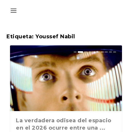
Etiqueta:
Youssef Nabil
La última postal de la temporada
La verdadera odisea del espacio
nos recuerda que nos vamos ...
en el 2026 ocurre entre una ...