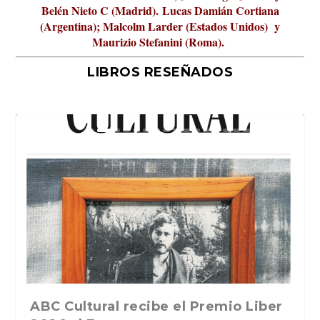
Belén Nieto C (Madrid).
Lucas Damián Cortiana
(Argentina); Malcolm Larder (Estados Unidos) y
Maurizio Stefanini (Roma).
LIBROS RESEÑADOS
La verdadera odisea del espacio en
ABC Cultural recibe el Premio Liber
La cultura de la transgresión.