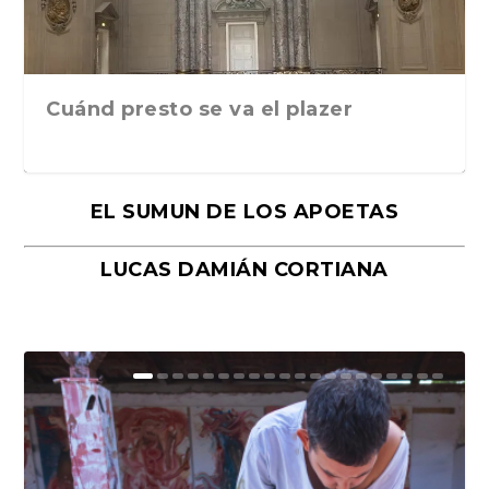
Cuánd presto se va el plazer
EL SUMUN DE LOS APOETAS
LUCAS DAMIÁN CORTIANA
Moral, de Lyra Ekström Lindbäck.
Revolución, de Hugo Gonçalves.
«La música ha sido el gran amor de
«El barman del Ritz», de Philippe
Mañanas de editorial, noches de