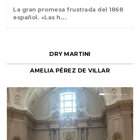
La gran promesa frustrada del 1868
español. «Las h...
DRY MARTINI
AMELIA PÉREZ DE VILLAR
Málaga, verso en azul, de Rafael
«La cocina hebrea. Alimentación
Porras y Salvador...
del pueblo judío e...