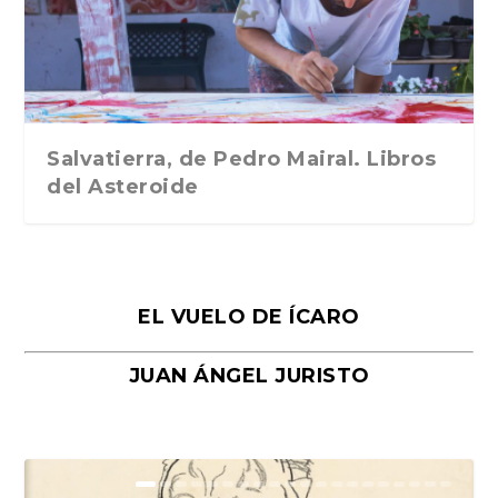
Traducción de Car...
Libros del Asteroid...
mi vida». Esthe...
Collin. Traducci...
Bocaccio
Salvatierra, de Pedro Mairal. Libros
del Asteroide
EL VUELO DE ÍCARO
JUAN ÁNGEL JURISTO