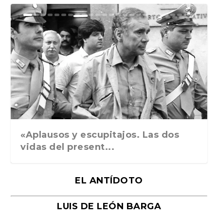
Ground Rules. Alejan...
«Rafael: Poesía subl...
Bienvenidos al circo...
Georges de La Tour. ...
Robert Capa: la hist...
«Aplausos y escupitajos. Las dos
vidas del present...
EL ANTÍDOTO
LUIS DE LEÓN BARGA