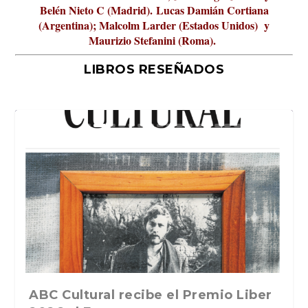
Belén Nieto C (Madrid).
Lucas Damián Cortiana
(Argentina); Malcolm Larder (Estados Unidos) y
Maurizio Stefanini (Roma).
LIBROS RESEÑADOS
La verdadera odisea del espacio en
ABC Cultural recibe el Premio Liber
La cultura de la transgresión.