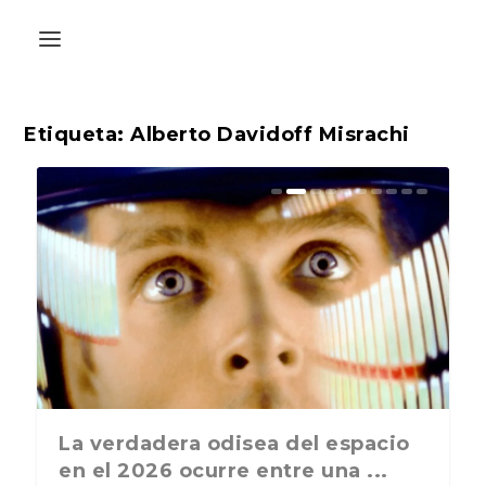
Etiqueta:
Alberto Davidoff Misrachi
La última postal de la temporada
La verdadera odisea del espacio
nos recuerda que nos vamos ...
en el 2026 ocurre entre una ...