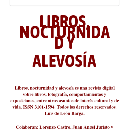
LIBROS,
NOCTURNIDA
D Y
ALEVOSÍA
ABC Cultural recibe el Premio
La cultura de la transgresión.
¿Es verdad que hay que caminar
Los descalabros
Carmelo Micieli, una relectura
Conversaciones en las calles de
Cuánd presto se va el plazer
Leonardo Sciascia o los orígenes
Liber 2026 al Fomento de la Le...
Revista Cultural Turia, númer...
10.000 pasos al día? Lo que d...
paisajística del mar de Sicil...
París
metafísicos de la novela ne...
Libros, nocturnidad y alevosía es una revista digital
sobre libros, fotografía, comportamientos y
exposiciones, entre otros asuntos de interés cultural y de
vida. ISSN 3101-1594. Todos los derechos reservados.
Luis de León Barga.
Colaboran: Lorenzo Castro, Juan Ángel Juristo y