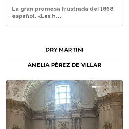
La gran promesa frustrada del 1868
español. «Las h...
DRY MARTINI
AMELIA PÉREZ DE VILLAR
Málaga, verso en azul, de Rafael
«La cocina hebrea. Alimentación
Porras y Salvador...
del pueblo judío e...