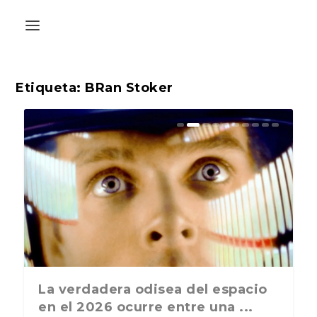
Etiqueta:
BRan Stoker
La última postal de la temporada
La verdadera odisea del espacio
ABC Cultural recibe el Premio
nos recuerda que nos vamos ...
en el 2026 ocurre entre una ...
Liber 2026 al Fomento de la Le...