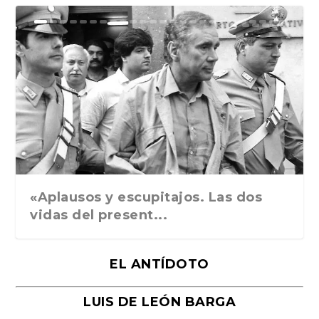
Ground Rules. Alejan...
«Rafael: Poesía subl...
Bienvenidos al circo...
Georges de La Tour. ...
Robert Capa: la hist...
«Aplausos y escupitajos. Las dos
vidas del present...
EL ANTÍDOTO
LUIS DE LEÓN BARGA