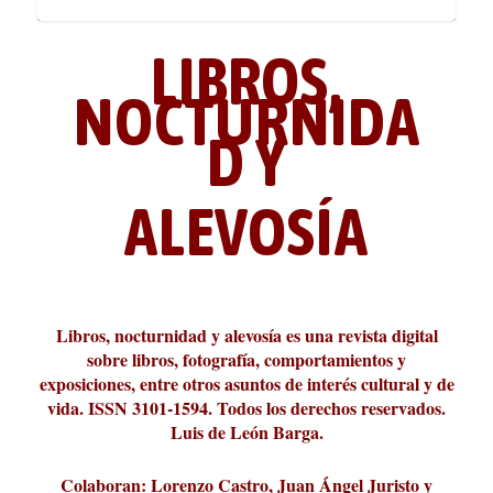
LIBROS,
NOCTURNIDA
D Y
ALEVOSÍA
La cultura de la transgresión.
¿Es verdad que hay que caminar
Los descalabros
Carmelo Micieli, una relectura
Conversaciones en las calles de
Cuánd presto se va el plazer
Leonardo Sciascia o los orígenes
Revista Cultural Turia, númer...
10.000 pasos al día? Lo que d...
paisajística del mar de Sicil...
París
metafísicos de la novela ne...
Libros, nocturnidad y alevosía es una revista digital
sobre libros, fotografía, comportamientos y
exposiciones, entre otros asuntos de interés cultural y de
vida. ISSN 3101-1594. Todos los derechos reservados.
Luis de León Barga.
Colaboran: Lorenzo Castro, Juan Ángel Juristo y