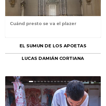
Cuánd presto se va el plazer
EL SUMUN DE LOS APOETAS
LUCAS DAMIÁN CORTIANA
Moral, de Lyra Ekström Lindbäck.
Revolución, de Hugo Gonçalves.
«La música ha sido el gran amor de
«El barman del Ritz», de Philippe
Mañanas de editorial, noches de