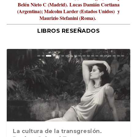
Belén Nieto C (Madrid).
Lucas Damián Cortiana
(Argentina); Malcolm Larder (Estados Unidos) y
Maurizio Stefanini (Roma).
LIBROS RESEÑADOS
La verdadera odisea del espacio en
ABC Cultural recibe el Premio Liber
La cultura de la transgresión.