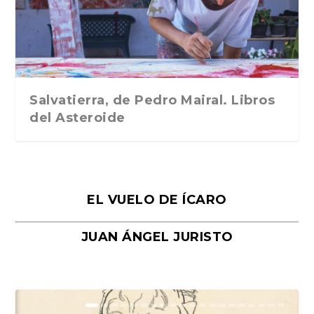
Traducción de Car...
Libros del Asteroid...
mi vida». Esthe...
Collin. Traducci...
Bocaccio
Salvatierra, de Pedro Mairal. Libros
del Asteroide
EL VUELO DE ÍCARO
JUAN ÁNGEL JURISTO