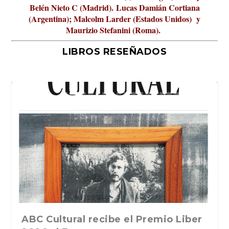
Belén Nieto C (Madrid).
Lucas Damián Cortiana
(Argentina); Malcolm Larder (Estados Unidos) y
Maurizio Stefanini (Roma).
LIBROS RESEÑADOS
La verdadera odisea del espacio en
ABC Cultural recibe el Premio Liber