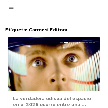
Etiqueta:
Carmesí Editora
La última postal de la temporada
La verdadera odisea del espacio
nos recuerda que nos vamos ...
en el 2026 ocurre entre una ...