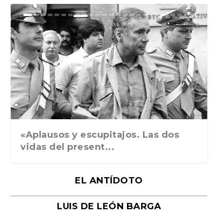
Ground Rules. Alejan...
«Rafael: Poesía subl...
Bienvenidos al circo...
Georges de La Tour. ...
Robert Capa: la hist...
«Aplausos y escupitajos. Las dos
vidas del present...
EL ANTÍDOTO
LUIS DE LEÓN BARGA