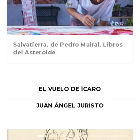
Traducción de Car...
Libros del Asteroid...
mi vida». Esthe...
Collin. Traducci...
Bocaccio
Salvatierra, de Pedro Mairal. Libros
del Asteroide
EL VUELO DE ÍCARO
JUAN ÁNGEL JURISTO