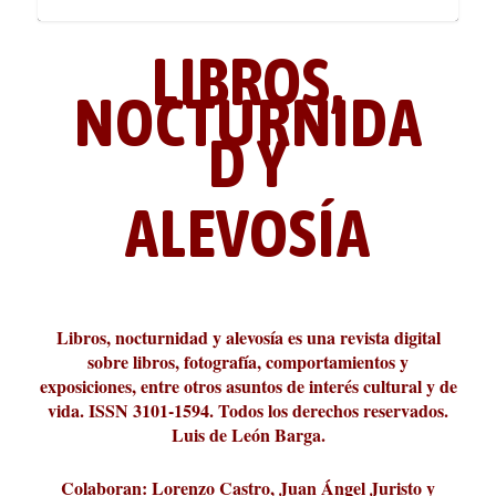
LIBROS,
NOCTURNIDA
D Y
ALEVOSÍA
ABC Cultural recibe el Premio
La cultura de la transgresión.
¿Es verdad que hay que caminar
Los descalabros
Carmelo Micieli, una relectura
Conversaciones en las calles de
Cuánd presto se va el plazer
Leonardo Sciascia o los orígenes
Liber 2026 al Fomento de la Le...
Revista Cultural Turia, númer...
10.000 pasos al día? Lo que d...
paisajística del mar de Sicil...
París
metafísicos de la novela ne...
Libros, nocturnidad y alevosía es una revista digital
sobre libros, fotografía, comportamientos y
exposiciones, entre otros asuntos de interés cultural y de
vida. ISSN 3101-1594. Todos los derechos reservados.
Luis de León Barga.
Colaboran: Lorenzo Castro, Juan Ángel Juristo y