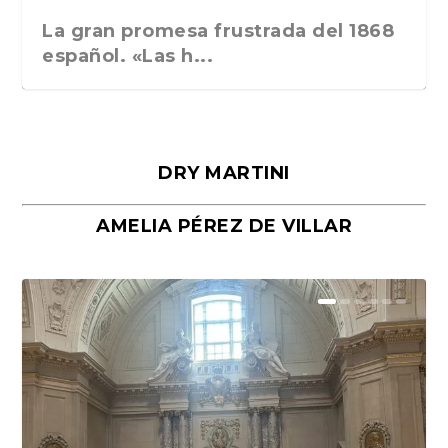
La gran promesa frustrada del 1868
español. «Las h...
DRY MARTINI
AMELIA PÉREZ DE VILLAR
Málaga, verso en azul, de Rafael
«La cocina hebrea. Alimentación
Porras y Salvador...
del pueblo judío e...