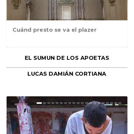
Cuánd presto se va el plazer
EL SUMUN DE LOS APOETAS
LUCAS DAMIÁN CORTIANA
Moral, de Lyra Ekström Lindbäck.
Revolución, de Hugo Gonçalves.
«La música ha sido el gran amor de
«El barman del Ritz», de Philippe
Mañanas de editorial, noches de