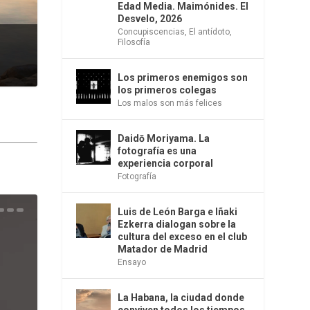
Edad Media. Maimónides. El
Desvelo, 2026
Concupiscencias
,
El antídoto
,
Filosofía
Los primeros enemigos son
los primeros colegas
Los malos son más felices
Daidō Moriyama. La
fotografía es una
experiencia corporal
Fotografía
Luis de León Barga e Iñaki
una
e la
os
s en
 la
 Una
del
s de
o
bió
Ezkerra dialogan sobre la
cultura del exceso en el club
Matador de Madrid
Ensayo
La Habana, la ciudad donde