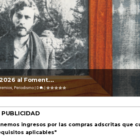
l 2026 ocurre ...
Revista Cultural Tu...
evosías
0
|
,
Ciencia ficción
|
0
|
PUBLICIDAD
enemos ingresos por las compras adscritas que 
equisitos aplicables"