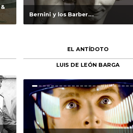
 &
Bernini y los Barber...
EL ANTÍDOTO
LUIS DE LEÓN BARGA
n y
o
o
Ground Rules. Alejan...
«Rafael: Poesía subl...
Bienvenidos al circo...
Georges de La Tour. ...
Robert Capa: la hist...