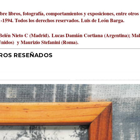
obre libros, fotografía, comportamientos y exposiciones, entre otros
01-1594. Todos los derechos reservados. Luis de León Barga.
Belén Nieto C (Madrid).
Lucas Damián Cortiana (Argentina); Ma
Unidos) y Maurizio Stefanini (Roma).
BROS RESEÑADOS
r 2026 al Fomento de la Le...
ta Cultural Turia, númer...
000 pasos al día? Lo que d...
jística del mar de Sicil...
rís
tafísicos de la novela ne...
 felices
 y disfrutar más
uz
ni
|
2
Premios
|
|
,
Escrituras
0
|
|
|
,
0
Periodismo
|
|
0
|
0
|
|
|
0
|