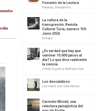
Fomento de la Lectura
Premios
,
Periodismo
 asuntos
La cultura de la
transgresión. Revista
lcolm
Cultural Turia, número 159.
Junio 2026
Ensayo
¿Es verdad que hay que
caminar 10.000 pasos al
día? Lo que dice realmente
la ciencia
Comer lo justo y disfrutar más
Los descalabros
Los malos son más felices
Carmelo Micieli, una
relectura paisajística del
mar de Sicilia