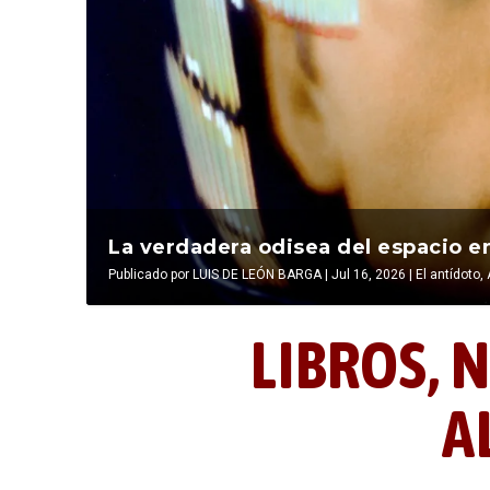
La última postal de la temporada 
La verdadera odisea del espacio en
Publicado por
Publicado por
LIBROS, NOCTUNIDAD Y ALEVOSÍA
LUIS DE LEÓN BARGA
|
Jul 16, 2026
|
|
Jul 16, 2026
El antídoto
,
LIBROS,
N
A