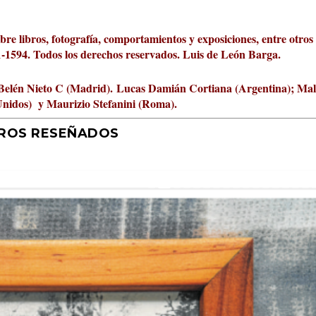
obre libros, fotografía, comportamientos y exposiciones, entre otros
01-1594. Todos los derechos reservados. Luis de León Barga.
Belén Nieto C (Madrid).
Lucas Damián Cortiana (Argentina); Ma
Unidos) y Maurizio Stefanini (Roma).
BROS RESEÑADOS
r 2026 al Fomento de la Le...
ta Cultural Turia, númer...
000 pasos al día? Lo que d...
jística del mar de Sicil...
rís
tafísicos de la novela ne...
 felices
 y disfrutar más
uz
ni
|
2
Premios
|
|
,
Escrituras
0
|
|
|
,
0
Periodismo
|
|
0
|
0
|
|
|
0
|