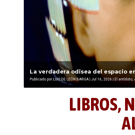
La última postal de la temporada 
La verdadera odisea del espacio en
Publicado por
Publicado por
LIBROS, NOCTUNIDAD Y ALEVOSÍA
LUIS DE LEÓN BARGA
|
Jul 16, 2026
|
|
Jul 16, 2026
El antídoto
,
LIBROS,
N
A