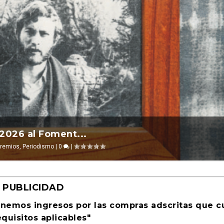
l 2026 ocurre ...
 2026 al Foment...
a Cultural Tu...
evosías
remios
,
,
Periodismo
Ciencia ficción
|
0
|
0
|
|
PUBLICIDAD
enemos ingresos por las compras adscritas que 
equisitos aplicables"