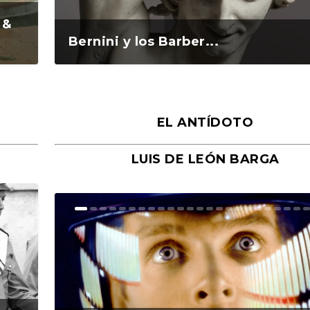
 &
Bernini y los Barber...
EL ANTÍDOTO
LUIS DE LEÓN BARGA
n y
o
o
Ground Rules. Alejan...
«Rafael: Poesía subl...
Bienvenidos al circo...
Georges de La Tour. ...
Robert Capa: la hist...