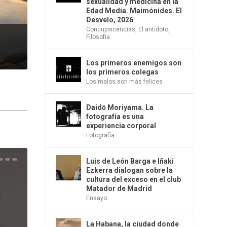
sexualidad y medicina en la
Edad Media. Maimónides. El
Desvelo, 2026
Concupiscencias
,
El antídoto
,
Filosofía
Los primeros enemigos son
los primeros colegas
Los malos son más felices
Daidō Moriyama. La
fotografía es una
experiencia corporal
Fotografía
Luis de León Barga e Iñaki
una
e la
os
s en
 la
 Una
del
s de
o
bió
Ezkerra dialogan sobre la
cultura del exceso en el club
Matador de Madrid
Ensayo
La Habana, la ciudad donde