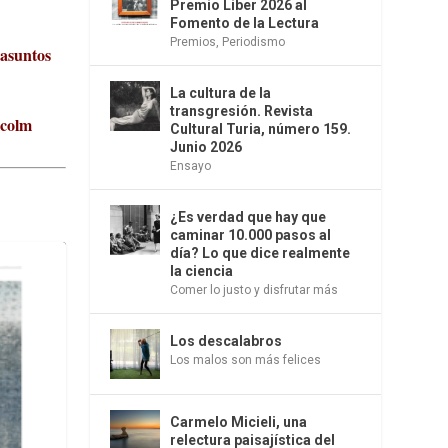
Premio Liber 2026 al
Fomento de la Lectura
Premios
,
Periodismo
 asuntos
La cultura de la
transgresión. Revista
lcolm
Cultural Turia, número 159.
Junio 2026
Ensayo
¿Es verdad que hay que
caminar 10.000 pasos al
día? Lo que dice realmente
la ciencia
Comer lo justo y disfrutar más
Los descalabros
Los malos son más felices
Carmelo Micieli, una
relectura paisajística del