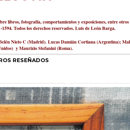
obre libros, fotografía, comportamientos y exposiciones, entre otros
01-1594. Todos los derechos reservados. Luis de León Barga.
Belén Nieto C (Madrid).
Lucas Damián Cortiana (Argentina); Ma
Unidos) y Maurizio Stefanini (Roma).
BROS RESEÑADOS
r 2026 al Fomento de la Le...
ta Cultural Turia, númer...
000 pasos al día? Lo que d...
jística del mar de Sicil...
rís
tafísicos de la novela ne...
 felices
 y disfrutar más
uz
ni
|
2
Premios
|
|
,
Escrituras
0
|
|
|
,
0
Periodismo
|
|
0
|
0
|
|
|
0
|