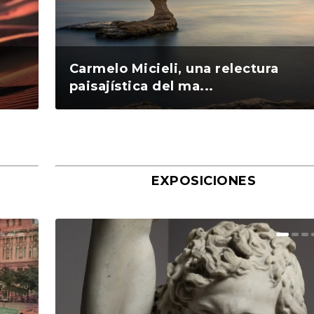
Carmelo Micieli, una relectura
paisajística del ma...
EXPOSICIONES
nta
ada
on
de
ir a
 la
e
e la
ado
ro
s
en
 del
s
s
Arno Rafael Minkkinen, el arte de
Daidō Moriyama. La fotografía es 
Georges Dambier y la revolución d
Jacques Mataly y «El incierto
Las cuatro estaciones de Beatriz
Bert Stern. La última sesión de fot
El final del juego. Peter Beard.
Mary Ellen Mark, la fotógrafa de la
Cuando Ibiza aún cabía en un Seat
La fotografía como prueba de un
AULIAK: Matías Martínez y la
El legado fotográfico de Ugo Mula
Morfi Jiménez: La gran comedia de
El fotógrafo Laurent-Elie Badessi:
La forma del silencio. Fotografías 
Beatriz García Infante y los colore
El Oscar se premia a si mismo, per
El ama de casa no murió, solo cam
Don McCullin: la belleza rota. De la
éis?
desaparecer en e...
experiencia c...
mirada. La e...
horizonte». Galerie ...
García Infante. L...
de Marilyn M...
Taschen, 2026
fragilidad hum...
600
delito y concienci...
fotografía coreográfi...
el arte cont...
vida
mesa como s...
Sahara de A...
las flores...
un gran fotógr...
de filtros. U...
guerra al már...