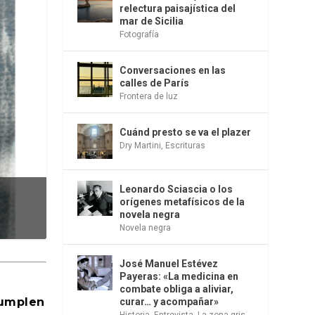
relectura paisajística del
mar de Sicilia
Fotografía
Conversaciones en las
calles de París
Frontera de luz
Cuánd presto se va el plazer
Dry Martini
,
Escrituras
Leonardo Sciascia o los
orígenes metafísicos de la
novela negra
Novela negra
José Manuel Estévez
Payeras: «La medicina en
combate obliga a aliviar,
cumplen
curar… y acompañar»
Historia
,
Entrevista
,
La zona gris