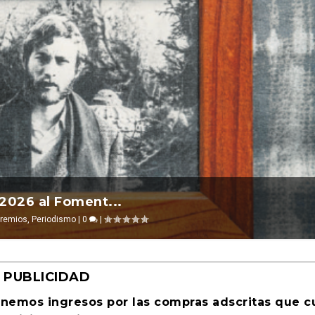
l 2026 ocurre ...
ansgresión. Revista Cultural Tu...
evosías
l 14, 2026
,
Ciencia ficción
|
Ensayo
|
0
|
|
0
|
PUBLICIDAD
enemos ingresos por las compras adscritas que 