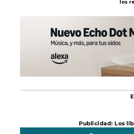
los r
Leonardo Sciascia o los orígenes met
José Manuel Estévez Payeras: «La m
El eterno regreso de La Odisea de
El canon del modernismo. Máscaras y 
Un libro de nostalgia y denuncia de 
En la línea del horizonte. Yihad en la
Tratado sobre el coito. Consejos sob
Luis de León Barga e Iñaki Ezkerra d
«La Gran transformación global», de
John le Carré después de John le Ca
Por qué la novela rosa oscura seduce
Salvatierra, de Pedro Mairal. Libros
«A veinte años, Luz», de Elsa Osorio.
El miedo como orden internacional
El coyote hambriento, rey poeta y pr
La última conversación de Marilyn 
Xavier Cugat, el músico que inventó 
Publicado por
Publicado por
Publicado por
Publicado por
Publicado por
Publicado por
Publicado por
Publicado por
Publicado por
Publicado por
Publicado por
Publicado por
Publicado por
Publicado por
Publicado por
Publicado por
Publicado por
ALBERTO AMATTINI
LORENZO CASTRO MORAL
LUIS DE LEÓN BARGA
JUAN ÁNGEL JURISTO
INAKI EZKERRA
BELEN NIETOC
LUIS DE LEÓN BARGA
LIBROS, NOCTUNIDAD Y ALEVOSÍA
MALCOLM LARDER
ALBERTO AMATTINI
LUIS DE LEÓN BARGA
LUCAS DAMIÁN CORTIANA
LUIS DE LEÓN BARGA
LORENZO CASTRO MORAL
VIRGINIA LOPEZ DOMINGUEZ
MALCOLM LARDER
LUIS DE LEÓN BARGA
|
|
Jul 1, 2026
Jul 1, 2026
|
|
|
|
Jun 22, 2026
May 28, 2026
Jul 9, 2026
|
|
Jun 18, 2026
|
|
|
|
Jul 6, 2026
Jun 30, 2026
Jun 16, 2026
Jun 5, 2026
May 26, 2026
Jul 6, 2026
|
|
|
|
|
Jun 10, 2026
Jul 8, 2026
Jun 3, 2026
Periodismo
|
Cuentos
May 28, 2026
|
|
Novela negra
|
|
|
|
|
|
Ensayo
Clásicos
Cine
|
Espionaje
|
Jun 26, 2026
El antídoto
|
Crítica literaria
Concupiscen
Novela
El antídoto
|
|
0
,
|
|
Historia
|
Periodis
0
Historia
|
Novela
|
|
0
,
,
Alevo
El an
|
Histo
|
,
|
0
No
|
,
2
,
|
,
,
M
E
Publicidad: Los l