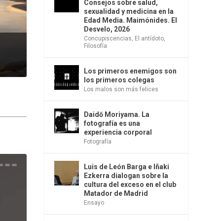
Consejos sobre salud,
sexualidad y medicina en la
Edad Media. Maimónides. El
Desvelo, 2026
Concupiscencias
,
El antídoto
,
Filosofía
Los primeros enemigos son
los primeros colegas
Los malos son más felices
Daidō Moriyama. La
fotografía es una
experiencia corporal
Fotografía
Luis de León Barga e Iñaki
una
e la
os
s en
 la
 Una
del
s de
o
bió
Ezkerra dialogan sobre la
cultura del exceso en el club
Matador de Madrid
Ensayo