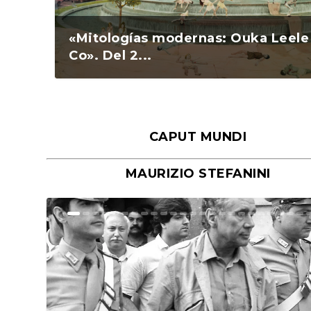
«Mitologías modernas: Ouka Leele
Co». Del 2...
CAPUT MUNDI
MAURIZIO STEFANINI
Zona Incontrolable, Zoara’s Auctio
Parix música. Miércoles 24 de juni
Presentación del libro: «Terrorism
«Calle de nadie», de Julia Juaniz.
El culto a la belleza. Hasta el 8 de
Fundac...
de 2026 Audito...
revolucionario...
Viernes 12 de j...
noviembre de ...