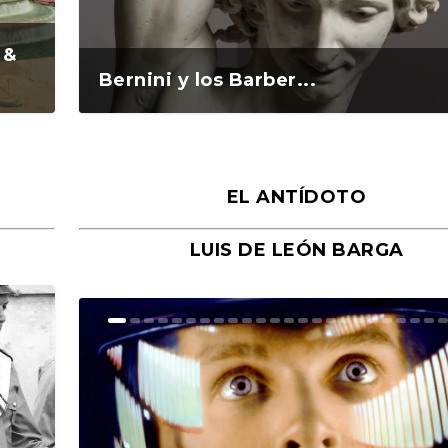
 &
Bernini y los Barber...
EL ANTÍDOTO
LUIS DE LEÓN BARGA
n y
o
o
Ground Rules. Alejan...
«Rafael: Poesía subl...
Bienvenidos al circo...
Georges de La Tour. ...
Robert Capa: la hist...