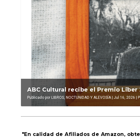
La verdadera odisea del espacio en e
La cultura de la tr
Publicado por
LUIS DE LEÓN BARGA
Publicado por
|
Jul 16, 2026
INAKI EZKERRA
|
El antídoto
|
,
Al
Ju
"En calidad de Afiliados de Amazon, obt