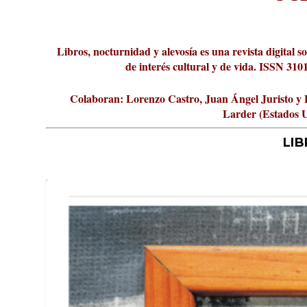
Libros, nocturnidad y alevosía es una revista digital s
de interés cultural y de vida. ISSN 31
Colaboran: Lorenzo Castro, Juan Ángel Juristo y 
Larder (Estados 
LI
ABC Cultural recibe el Premio Libe
La cultura de la transgresión. Revis
¿Es verdad que hay que caminar 10.
Los descalabros
Carmelo Micieli, una relectura paisa
Conversaciones en las calles de Pa
Cuánd presto se va el plazer
Leonardo Sciascia o los orígenes me
Publicado por
Publicado por
Publicado por
Publicado por
Publicado por
Publicado por
Publicado por
Publicado por
LIBROS, NOCTUNIDAD Y ALEVOSÍA
INAKI EZKERRA
ISABELLA MITTIGA
BELEN NIETOC
MALCOLM LARDER
PRESLAVA BONEVA
AMELIA PEREZ DE VILLAR
ALBERTO AMATTINI
|
|
Jul 13, 2026
Jul 14, 2026
|
|
|
|
Jul 14, 2026
Jul 13, 2026
Jul 10, 2026
Jul 9, 2026
|
Jul 9, 2026
|
|
Los malos son más
Ensayo
|
|
|
|
Comer lo justo
Novela negra
|
Fotografía
Frontera de l
Jul 16, 2026
|
|
0
Dry Marti
|
|
0
|