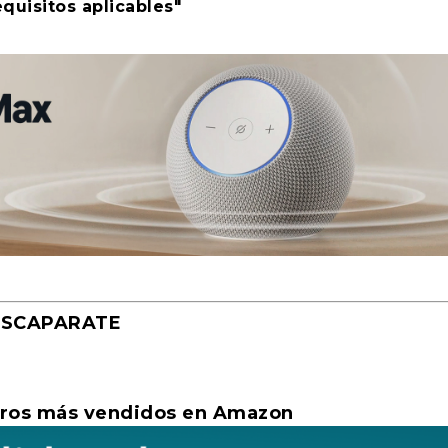
equisitos aplicables"
ESCAPARATE
afísicos de la...
edicina en comba...
 Homero
retratos liter...
los males crón...
 Sahel. Albe...
re salud, sexu...
ialogan sobre ...
 Branko Milanov...
rré
 a millones de...
 del Asteroide
 Siruela, 202...
imer lírico am...
Monroe
el glamour lat...
cias
mo
sías
tídoto
ria
vela
emorias
ntrevista
Ensayo
El sumun de los apoetas
La zona gris
,
|
El vuelo de Ícaro
|
|
|
0
|
,
0
,
El antídoto
|
El antídoto
1
0
|
|
|
0
|
,
|
La zona gris
0
|
|
|
0
|
,
|
Filosofía
|
|
0
0
|
|
|
0
|
|
0
0
|
|
|
ibros más vendidos en Amazon