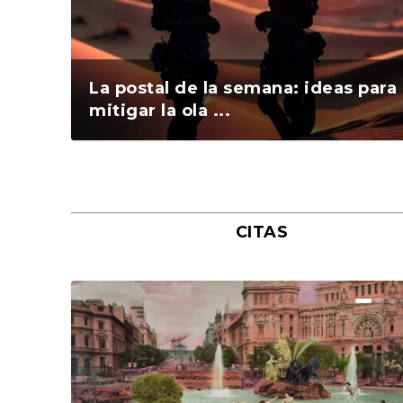
La postal de la semana: ideas para
mitigar la ola ...
CITAS
La postal de la semana: Ya no
La postal de la semana: ¿Qué le
La postal de esta semana te pregu
La postal de la semana está dedic
La postal de la semana: Cuidado c
La postal de la semana: La guerra 
La postal de la semana: ¿Tus
La postal de la semana: Ideas para 
La postal de la semana: el nuevo
La postal de la semana os invita a
La postal de la semana: asomarse
La postal de la semana: Nuestra
La postal de la semana: La crisis de
La postal de la semana: ¿Os parec
La postal de la semana: Donde
La postal de la semana: En busca d
La postal de la semana: El primer
La postal de la semana: Uno de los
La postal de la semana: ¿Seguís
La postal de la semana: ¿Por qué l
La postal de la semana: ¿El semáfo
La postal de la semana: ¿Adoptaría
La postal de la semana: Una araña 
La postal de la semana: es
La postal de la semana: La hembra
La postal de la semana: ¿Qué cree
La postal de la semana: que tengái
La postal de la semana: El amor
necesitamos que un p...
aguarda a nuestro ...
qué vas a hac...
a Ucrania que...
los excesos na...
Ucrania a tra...
pesadillas reflejan m...
la peluque...
sashimi de salmón...
participar en e...
hacia el mundo en...
candidatura para e...
vivienda c...
acertada la ele...
celebrar tu fiesta d...
lentilla pe...
beso de una pare...
grandes enigmas...
apagados o estáis ...
La postal de la semana: ¿Dónde le
entras y due...
se pondrá en ...
como mascota u...
tu habitación...
conveniente poner tambi...
pavo real qu...
que ocurrirá un...
encuentros afo...
verdadero siempre ...