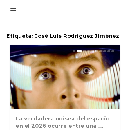
Etiqueta:
José Luis Rodríguez Jiménez
La última postal de la temporada
La verdadera odisea del espacio
nos recuerda que nos vamos ...
en el 2026 ocurre entre una ...