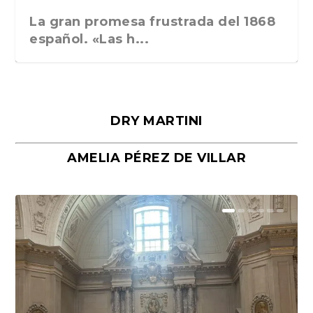
La gran promesa frustrada del 1868
español. «Las h...
DRY MARTINI
AMELIA PÉREZ DE VILLAR
Málaga, verso en azul, de Rafael
«La cocina hebrea. Alimentación
Porras y Salvador...
del pueblo judío e...