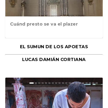
Cuánd presto se va el plazer
EL SUMUN DE LOS APOETAS
LUCAS DAMIÁN CORTIANA
Moral, de Lyra Ekström Lindbäck.
Revolución, de Hugo Gonçalves.
«La música ha sido el gran amor de
«El barman del Ritz», de Philippe
Mañanas de editorial, noches de