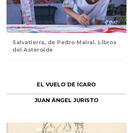
Traducción de Car...
Libros del Asteroid...
mi vida». Esthe...
Collin. Traducci...
Bocaccio
Salvatierra, de Pedro Mairal. Libros
del Asteroide
EL VUELO DE ÍCARO
JUAN ÁNGEL JURISTO