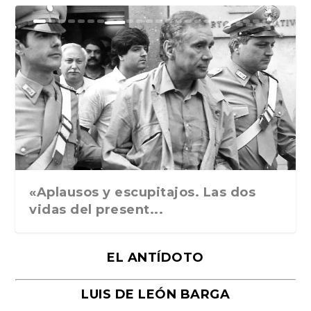
Ground Rules. Alejan...
«Rafael: Poesía subl...
Bienvenidos al circo...
Georges de La Tour. ...
Robert Capa: la hist...
«Aplausos y escupitajos. Las dos
vidas del present...
EL ANTÍDOTO
LUIS DE LEÓN BARGA