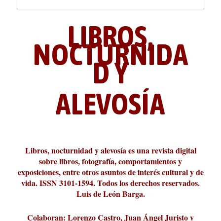
LIBROS,
NOCTURNIDA
D Y
ALEVOSÍA
ABC Cultural recibe el Premio
La cultura de la transgresión.
¿Es verdad que hay que caminar
Los descalabros
Carmelo Micieli, una relectura
Conversaciones en las calles de
Cuánd presto se va el plazer
Leonardo Sciascia o los orígenes
Liber 2026 al Fomento de la Le...
Revista Cultural Turia, númer...
10.000 pasos al día? Lo que d...
paisajística del mar de Sicil...
París
metafísicos de la novela ne...
Libros, nocturnidad y alevosía es una revista digital
sobre libros, fotografía, comportamientos y
exposiciones, entre otros asuntos de interés cultural y de
vida. ISSN 3101-1594. Todos los derechos reservados.
Luis de León Barga.
Colaboran: Lorenzo Castro, Juan Ángel Juristo y