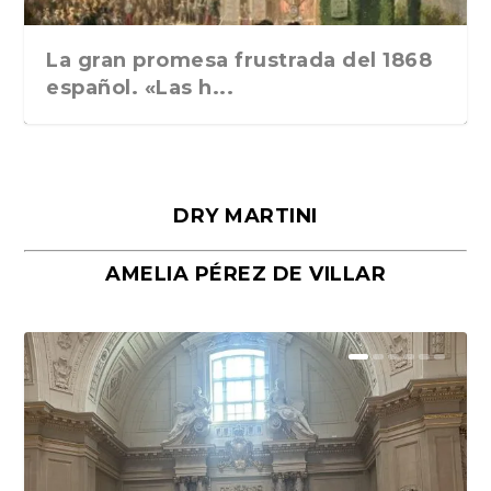
La gran promesa frustrada del 1868
español. «Las h...
DRY MARTINI
AMELIA PÉREZ DE VILLAR
Málaga, verso en azul, de Rafael
«La cocina hebrea. Alimentación
Porras y Salvador...
del pueblo judío e...