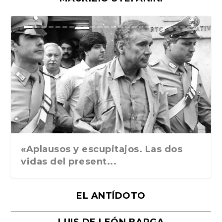
Ground Rules. Alejan...
«Rafael: Poesía subl...
Bienvenidos al circo...
Georges de La Tour. ...
Robert Capa: la hist...
«Aplausos y escupitajos. Las dos
vidas del present...
EL ANTÍDOTO
LUIS DE LEÓN BARGA