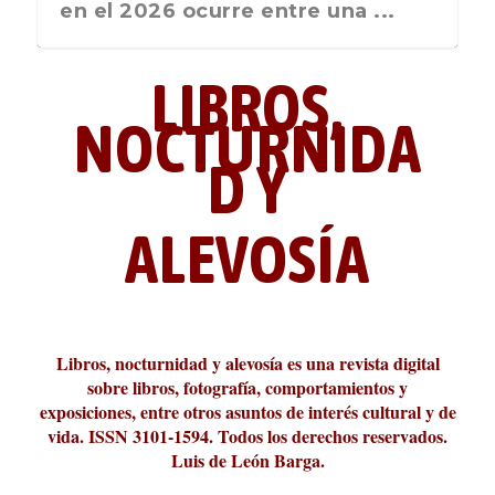
re entre una ...
nos recuerda que nos vamos ...
Liber 2026 al Fomento
LIBROS,
NOCTURNIDA
D Y
ALEVOSÍA
La cultura de la transgresión.
¿Es verdad que hay que caminar
Los descalabros
Carmelo Micieli, una relectura
Conversaciones en las calles de
Cuánd presto se va el plazer
Leonardo Sciascia o los orígenes
Revista Cultural Turia, númer...
10.000 pasos al día? Lo que d...
paisajística del mar de Sicil...
París
metafísicos de la novela ne...
Libros, nocturnidad y alevosía es una revista digital
sobre libros, fotografía, comportamientos y
exposiciones, entre otros asuntos de interés cultural y de
vida. ISSN 3101-1594. Todos los derechos reservados.
Luis de León Barga.