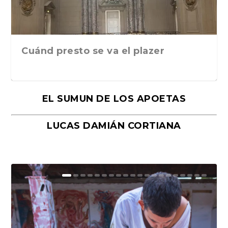
Cuánd presto se va el plazer
EL SUMUN DE LOS APOETAS
LUCAS DAMIÁN CORTIANA
Moral, de Lyra Ekström Lindbäck.
Revolución, de Hugo Gonçalves.
«La música ha sido el gran amor de
«El barman del Ritz», de Philippe
Mañanas de editorial, noches de