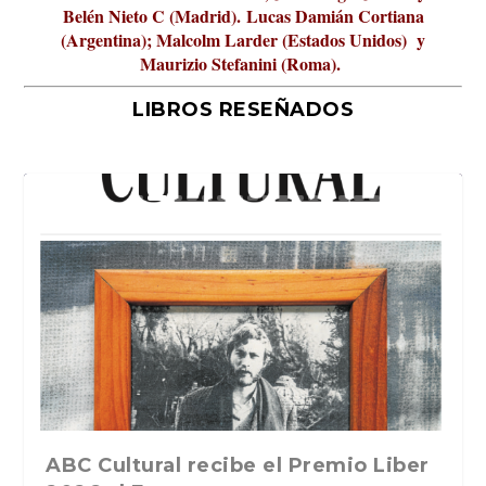
Belén Nieto C (Madrid).
Lucas Damián Cortiana
(Argentina); Malcolm Larder (Estados Unidos) y
Maurizio Stefanini (Roma).
LIBROS RESEÑADOS
La verdadera odisea del espacio en
ABC Cultural recibe el Premio Liber
La cultura de la transgresión.