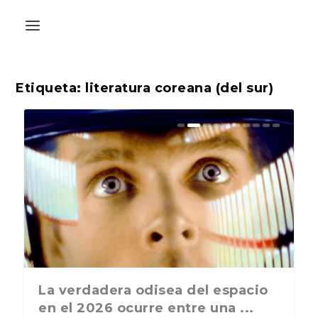
Etiqueta:
literatura coreana (del sur)
La última postal de la temporada
La verdadera odisea del espacio
nos recuerda que nos vamos ...
en el 2026 ocurre entre una ...