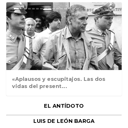
Ground Rules. Alejan...
«Rafael: Poesía subl...
Bienvenidos al circo...
Georges de La Tour. ...
Robert Capa: la hist...
«Aplausos y escupitajos. Las dos
vidas del present...
EL ANTÍDOTO
LUIS DE LEÓN BARGA