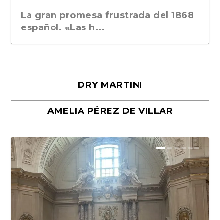
La gran promesa frustrada del 1868
español. «Las h...
DRY MARTINI
AMELIA PÉREZ DE VILLAR
Málaga, verso en azul, de Rafael
«La cocina hebrea. Alimentación
Porras y Salvador...
del pueblo judío e...