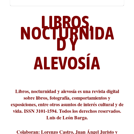
LIBROS,
NOCTURNIDA
D Y
ALEVOSÍA
ABC Cultural recibe el Premio
La cultura de la transgresión.
¿Es verdad que hay que caminar
Los descalabros
Carmelo Micieli, una relectura
Conversaciones en las calles de
Cuánd presto se va el plazer
Leonardo Sciascia o los orígenes
Liber 2026 al Fomento de la Le...
Revista Cultural Turia, númer...
10.000 pasos al día? Lo que d...
paisajística del mar de Sicil...
París
metafísicos de la novela ne...
Libros, nocturnidad y alevosía es una revista digital
sobre libros, fotografía, comportamientos y
exposiciones, entre otros asuntos de interés cultural y de
vida. ISSN 3101-1594. Todos los derechos reservados.
Luis de León Barga.
Colaboran: Lorenzo Castro, Juan Ángel Juristo y