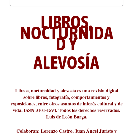
LIBROS,
NOCTURNIDA
D Y
ALEVOSÍA
La cultura de la transgresión.
¿Es verdad que hay que caminar
Los descalabros
Carmelo Micieli, una relectura
Conversaciones en las calles de
Cuánd presto se va el plazer
Leonardo Sciascia o los orígenes
Revista Cultural Turia, númer...
10.000 pasos al día? Lo que d...
paisajística del mar de Sicil...
París
metafísicos de la novela ne...
Libros, nocturnidad y alevosía es una revista digital
sobre libros, fotografía, comportamientos y
exposiciones, entre otros asuntos de interés cultural y de
vida. ISSN 3101-1594. Todos los derechos reservados.
Luis de León Barga.
Colaboran: Lorenzo Castro, Juan Ángel Juristo y