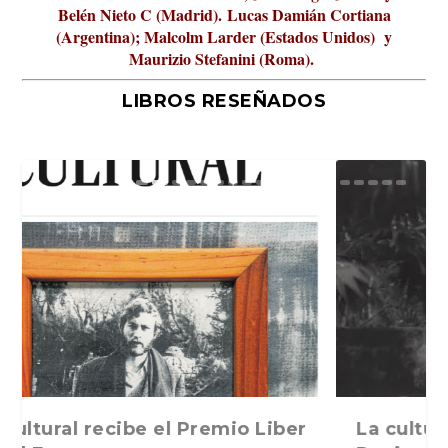
Belén Nieto C (Madrid).
Lucas Damián Cortiana
(Argentina); Malcolm Larder (Estados Unidos) y
Maurizio Stefanini (Roma).
LIBROS RESEÑADOS
La verdadera odisea del espacio en
ABC Cultural recibe el Premio Liber
La cultura de la transgresión.