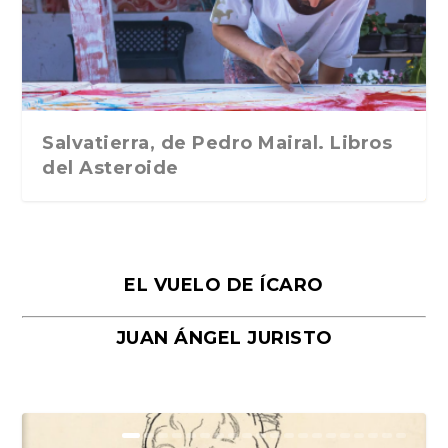
Traducción de Car...
Libros del Asteroid...
mi vida». Esthe...
Collin. Traducci...
Bocaccio
Salvatierra, de Pedro Mairal. Libros
del Asteroide
EL VUELO DE ÍCARO
JUAN ÁNGEL JURISTO