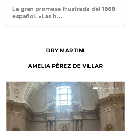
La gran promesa frustrada del 1868
español. «Las h...
DRY MARTINI
AMELIA PÉREZ DE VILLAR
Málaga, verso en azul, de Rafael
«La cocina hebrea. Alimentación
Porras y Salvador...
del pueblo judío e...