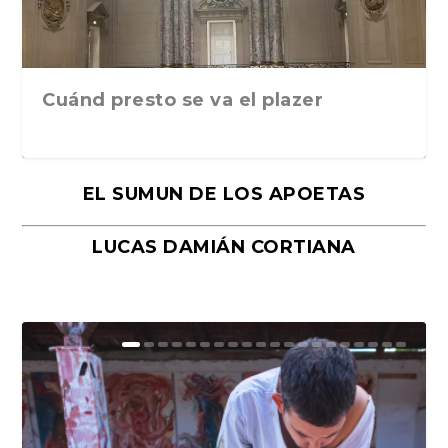
Cuánd presto se va el plazer
EL SUMUN DE LOS APOETAS
LUCAS DAMIÁN CORTIANA
Moral, de Lyra Ekström Lindbäck.
Revolución, de Hugo Gonçalves.
«La música ha sido el gran amor de
«El barman del Ritz», de Philippe
Mañanas de editorial, noches de