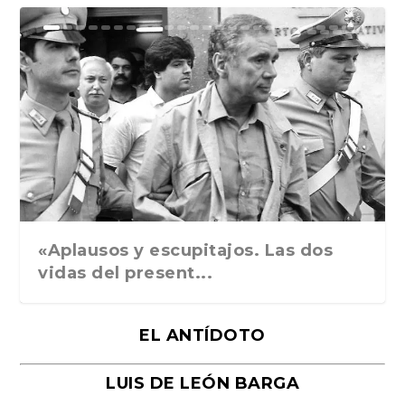
Ground Rules. Alejan...
«Rafael: Poesía subl...
Bienvenidos al circo...
Georges de La Tour. ...
Robert Capa: la hist...
«Aplausos y escupitajos. Las dos
vidas del present...
EL ANTÍDOTO
LUIS DE LEÓN BARGA