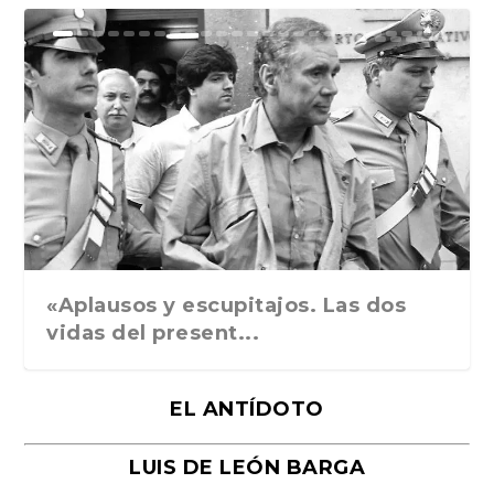
Ground Rules. Alejan...
«Rafael: Poesía subl...
Bienvenidos al circo...
Georges de La Tour. ...
Robert Capa: la hist...
«Aplausos y escupitajos. Las dos
vidas del present...
EL ANTÍDOTO
LUIS DE LEÓN BARGA