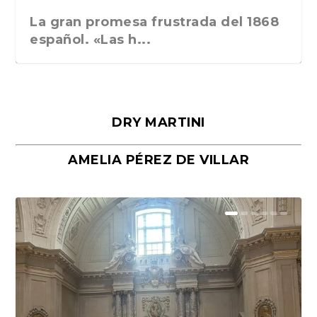
La gran promesa frustrada del 1868
español. «Las h...
DRY MARTINI
AMELIA PÉREZ DE VILLAR
Málaga, verso en azul, de Rafael
«La cocina hebrea. Alimentación
Porras y Salvador...
del pueblo judío e...