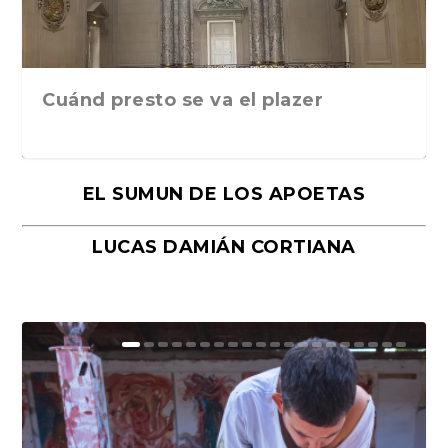
Cuánd presto se va el plazer
EL SUMUN DE LOS APOETAS
LUCAS DAMIÁN CORTIANA
Moral, de Lyra Ekström Lindbäck.
Revolución, de Hugo Gonçalves.
«La música ha sido el gran amor de
«El barman del Ritz», de Philippe
Mañanas de editorial, noches de