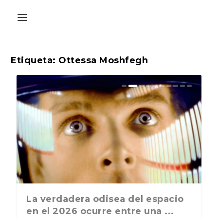
Etiqueta:
Ottessa Moshfegh
La última postal de la temporada
La verdadera odisea del espacio
nos recuerda que nos vamos ...
en el 2026 ocurre entre una ...