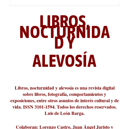
LIBROS,
NOCTURNIDA
D Y
ALEVOSÍA
ABC Cultural recibe el Premio
La cultura de la transgresión.
¿Es verdad que hay que caminar
Los descalabros
Carmelo Micieli, una relectura
Conversaciones en las calles de
Cuánd presto se va el plazer
Leonardo Sciascia o los orígenes
Liber 2026 al Fomento de la Le...
Revista Cultural Turia, númer...
10.000 pasos al día? Lo que d...
paisajística del mar de Sicil...
París
metafísicos de la novela ne...
Libros, nocturnidad y alevosía es una revista digital
sobre libros, fotografía, comportamientos y
exposiciones, entre otros asuntos de interés cultural y de
vida. ISSN 3101-1594. Todos los derechos reservados.
Luis de León Barga.
Colaboran: Lorenzo Castro, Juan Ángel Juristo y