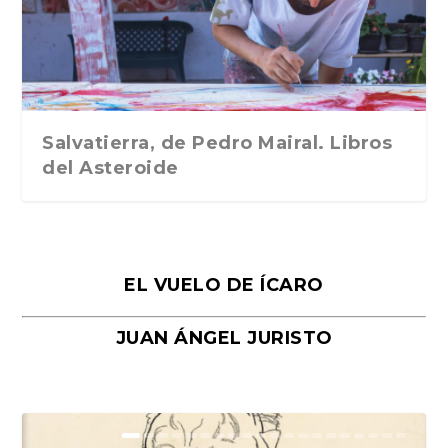
Traducción de Car...
Libros del Asteroid...
mi vida». Esthe...
Collin. Traducci...
Bocaccio
Salvatierra, de Pedro Mairal. Libros
del Asteroide
EL VUELO DE ÍCARO
JUAN ÁNGEL JURISTO