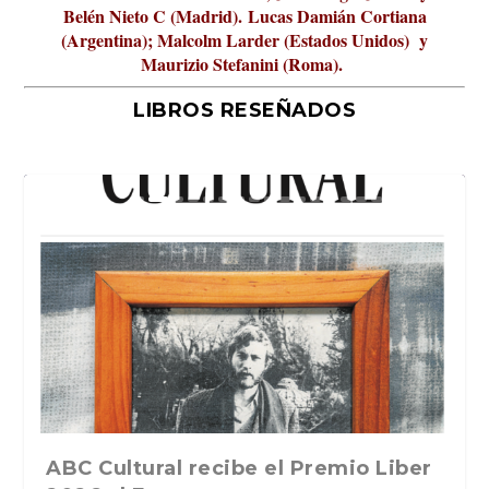
Belén Nieto C (Madrid).
Lucas Damián Cortiana
(Argentina); Malcolm Larder (Estados Unidos) y
Maurizio Stefanini (Roma).
LIBROS RESEÑADOS
La verdadera odisea del espacio en
ABC Cultural recibe el Premio Liber
La cultura de la transgresión.