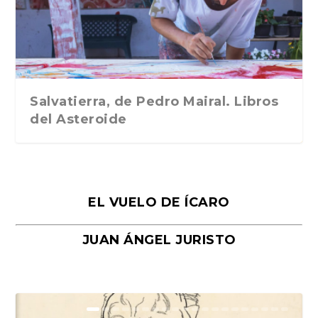
Traducción de Car...
Libros del Asteroid...
mi vida». Esthe...
Collin. Traducci...
Bocaccio
Salvatierra, de Pedro Mairal. Libros
del Asteroide
EL VUELO DE ÍCARO
JUAN ÁNGEL JURISTO