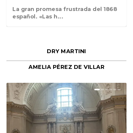
La gran promesa frustrada del 1868
español. «Las h...
DRY MARTINI
AMELIA PÉREZ DE VILLAR
Málaga, verso en azul, de Rafael
«La cocina hebrea. Alimentación
Porras y Salvador...
del pueblo judío e...