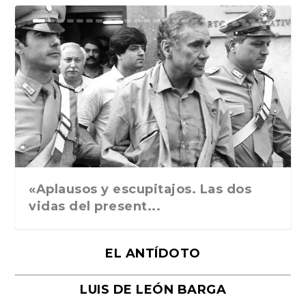
Ground Rules. Alejan...
«Rafael: Poesía subl...
Bienvenidos al circo...
Georges de La Tour. ...
Robert Capa: la hist...
«Aplausos y escupitajos. Las dos
vidas del present...
EL ANTÍDOTO
LUIS DE LEÓN BARGA