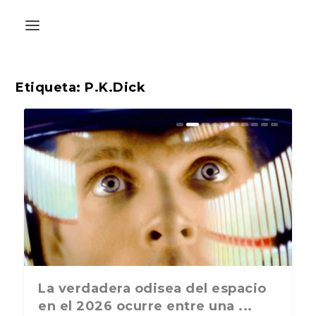
Etiqueta:
P.K.Dick
La última postal de la temporada
La verdadera odisea del espacio
nos recuerda que nos vamos ...
en el 2026 ocurre entre una ...