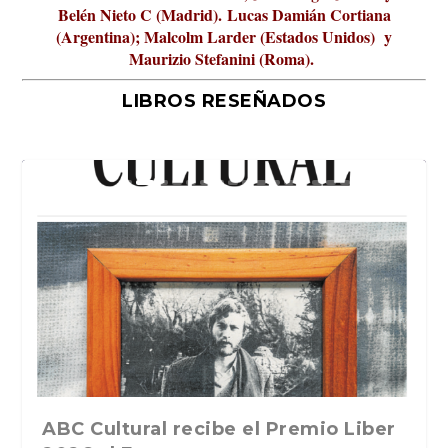
Belén Nieto C (Madrid).
Lucas Damián Cortiana
(Argentina); Malcolm Larder (Estados Unidos) y
Maurizio Stefanini (Roma).
LIBROS RESEÑADOS
La verdadera odisea del espacio en
ABC Cultural recibe el Premio Liber
La cultura de la transgresión.