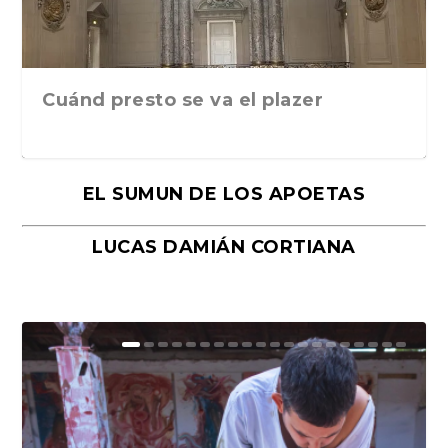
Cuánd presto se va el plazer
EL SUMUN DE LOS APOETAS
LUCAS DAMIÁN CORTIANA
Moral, de Lyra Ekström Lindbäck.
Revolución, de Hugo Gonçalves.
«La música ha sido el gran amor de
«El barman del Ritz», de Philippe
Mañanas de editorial, noches de