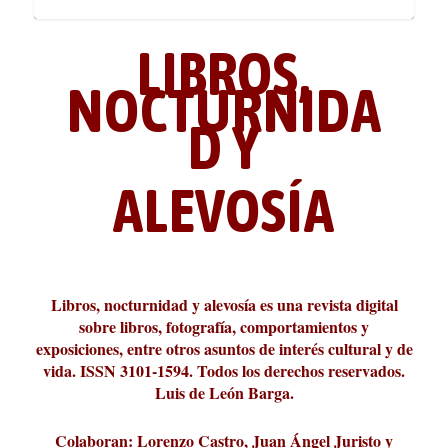
LIBROS,
NOCTURNIDA
D Y
ALEVOSÍA
ABC Cultural recibe el Premio
La cultura de la transgresión.
¿Es verdad que hay que caminar
Los descalabros
Carmelo Micieli, una relectura
Conversaciones en las calles de
Cuánd presto se va el plazer
Leonardo Sciascia o los orígenes
Liber 2026 al Fomento de la Le...
Revista Cultural Turia, númer...
10.000 pasos al día? Lo que d...
paisajística del mar de Sicil...
París
metafísicos de la novela ne...
Libros, nocturnidad y alevosía es una revista digital
sobre libros, fotografía, comportamientos y
exposiciones, entre otros asuntos de interés cultural y de
vida. ISSN 3101-1594. Todos los derechos reservados.
Luis de León Barga.
Colaboran: Lorenzo Castro, Juan Ángel Juristo y