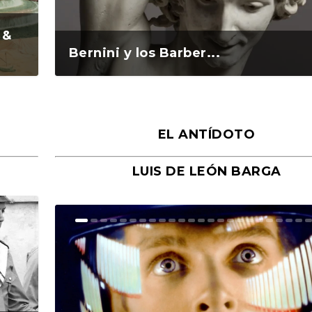
 &
Bernini y los Barber...
EL ANTÍDOTO
LUIS DE LEÓN BARGA
n y
o
o
Ground Rules. Alejan...
«Rafael: Poesía subl...
Bienvenidos al circo...
Georges de La Tour. ...
Robert Capa: la hist...