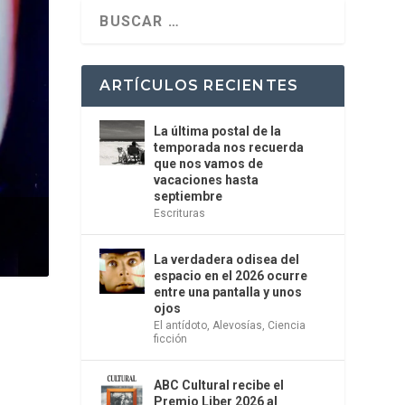
ARTÍCULOS RECIENTES
La última postal de la
temporada nos recuerda
que nos vamos de
vacaciones hasta
septiembre
Escrituras
La verdadera odisea del
espacio en el 2026 ocurre
entre una pantalla y unos
ojos
El antídoto
,
Alevosías
,
Ciencia
ficción
ABC Cultural recibe el
Premio Liber 2026 al