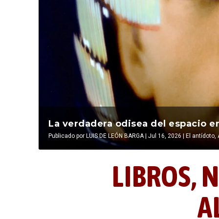
La última postal de la temporada 
La verdadera odisea del espacio en
Publicado por
Publicado por
LIBROS, NOCTUNIDAD Y ALEVOSÍA
LUIS DE LEÓN BARGA
|
Jul 16, 2026
|
|
Jul 16, 2026
El antídoto
,
LIBROS,
N
A