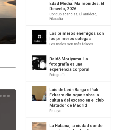
Edad Media. Maimónides. El
Desvelo, 2026
Concupiscencias
,
El antídoto
,
Filosofía
Los primeros enemigos son
los primeros colegas
Los malos son más felices
Daidō Moriyama. La
fotografía es una
experiencia corporal
Fotografía
Luis de León Barga e Iñaki
Ezkerra dialogan sobre la
una
e la
os
s en
 la
 Una
del
s de
o
bió
cultura del exceso en el club
Matador de Madrid
Ensayo
La Habana, la ciudad donde