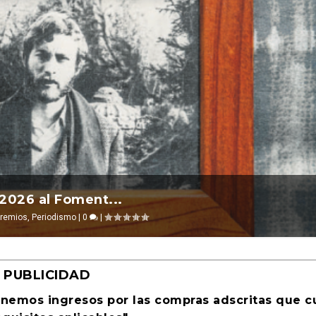
l 2026 ocurre ...
 2026 al Foment...
evosías
remios
,
,
Periodismo
Ciencia ficción
|
0
|
0
|
|
PUBLICIDAD
enemos ingresos por las compras adscritas que 