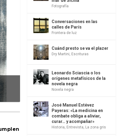
mar de Sicilia
Fotografía
Conversaciones en las
calles de París
Frontera de luz
Cuánd presto se va el plazer
Dry Martini
,
Escrituras
Leonardo Sciascia o los
orígenes metafísicos de la
novela negra
Novela negra
José Manuel Estévez
Payeras: «La medicina en
combate obliga a aliviar,
curar… y acompañar»
Historia
,
Entrevista
,
La zona gris
cumplen