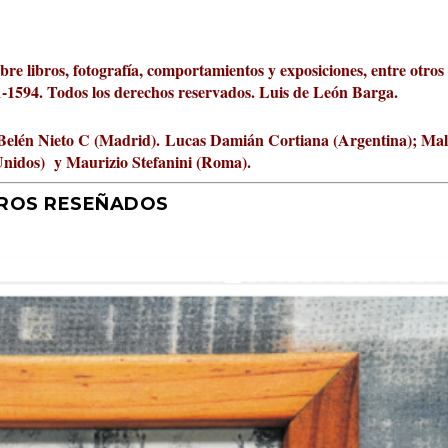
obre libros, fotografía, comportamientos y exposiciones, entre otros
01-1594. Todos los derechos reservados. Luis de León Barga.
Belén Nieto C (Madrid).
Lucas Damián Cortiana (Argentina); Ma
Unidos) y Maurizio Stefanini (Roma).
BROS RESEÑADOS
r 2026 al Fomento de la Le...
ta Cultural Turia, númer...
000 pasos al día? Lo que d...
jística del mar de Sicil...
rís
tafísicos de la novela ne...
 felices
 y disfrutar más
uz
ni
|
2
Premios
|
|
,
Escrituras
0
|
|
|
,
0
Periodismo
|
|
0
|
0
|
|
|
0
|