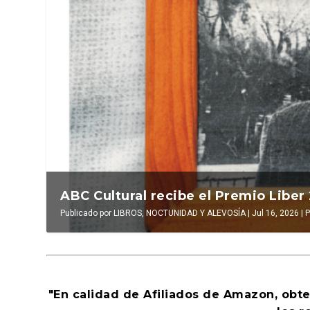
La verdadera odisea del espacio en e
ABC Cultural recibe el Premio Liber
Publicado por
Publicado por
LUIS DE LEÓN BARGA
LIBROS, NOCTUNIDAD Y ALEVOSÍA
|
Jul 16, 2026
|
|
Jul 16, 2026
El antídoto
,
|
Al
P
"En calidad de Afiliados de Amazon, obt