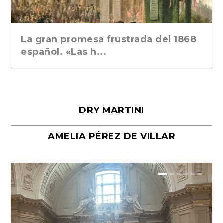
La gran promesa frustrada del 1868
español. «Las h...
DRY MARTINI
AMELIA PÉREZ DE VILLAR
Málaga, verso en azul, de Rafael
«La cocina hebrea. Alimentación
Porras y Salvador...
del pueblo judío e...