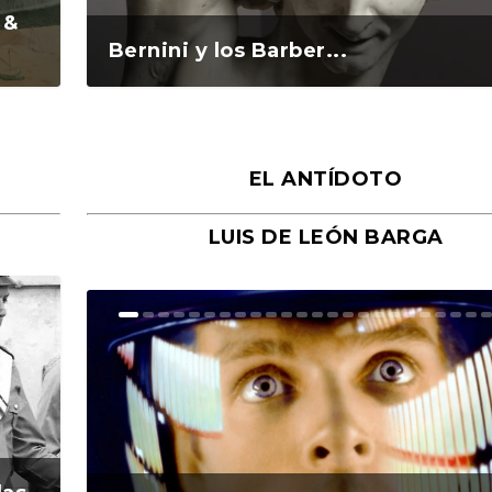
 &
Bernini y los Barber...
EL ANTÍDOTO
LUIS DE LEÓN BARGA
n y
o
o
Ground Rules. Alejan...
«Rafael: Poesía subl...
Bienvenidos al circo...
Georges de La Tour. ...
Robert Capa: la hist...