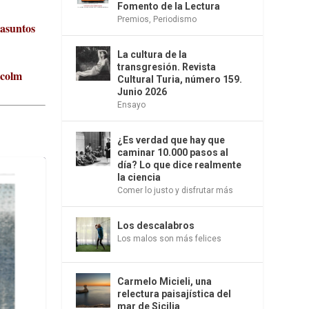
Fomento de la Lectura
Premios
,
Periodismo
 asuntos
La cultura de la
transgresión. Revista
lcolm
Cultural Turia, número 159.
Junio 2026
Ensayo
¿Es verdad que hay que
caminar 10.000 pasos al
día? Lo que dice realmente
la ciencia
Comer lo justo y disfrutar más
Los descalabros
Los malos son más felices
Carmelo Micieli, una
relectura paisajística del
mar de Sicilia