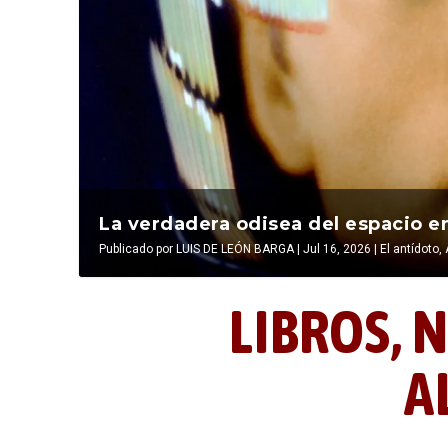
La última postal de la temporada 
La verdadera odisea del espacio en
Publicado por
Publicado por
LIBROS, NOCTUNIDAD Y ALEVOSÍA
LUIS DE LEÓN BARGA
|
Jul 16, 2026
|
|
Jul 16, 2026
El antídoto
,
LIBROS,
N
A