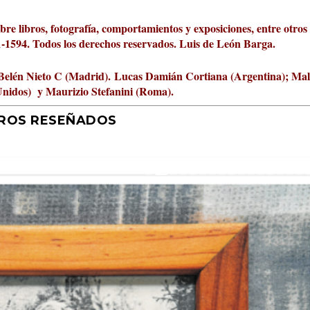
obre libros, fotografía, comportamientos y exposiciones, entre otros
01-1594. Todos los derechos reservados. Luis de León Barga.
Belén Nieto C (Madrid).
Lucas Damián Cortiana (Argentina); Ma
Unidos) y Maurizio Stefanini (Roma).
BROS RESEÑADOS
r 2026 al Fomento de la Le...
ta Cultural Turia, númer...
000 pasos al día? Lo que d...
jística del mar de Sicil...
rís
tafísicos de la novela ne...
 felices
 y disfrutar más
uz
ni
|
2
Premios
|
|
,
Escrituras
0
|
|
|
,
0
Periodismo
|
|
0
|
0
|
|
|
0
|