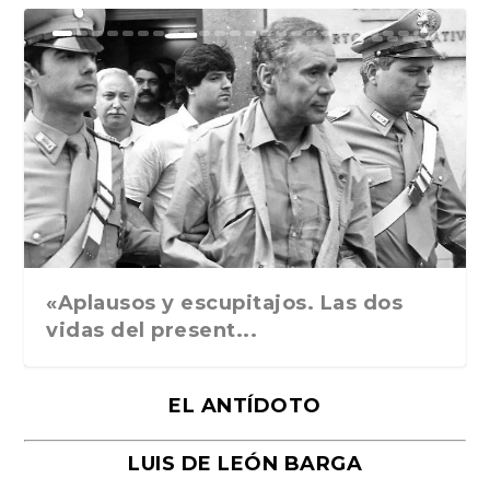
Ground Rules. Alejan...
«Rafael: Poesía subl...
Bienvenidos al circo...
Georges de La Tour. ...
Robert Capa: la hist...
«Aplausos y escupitajos. Las dos
vidas del present...
EL ANTÍDOTO
LUIS DE LEÓN BARGA