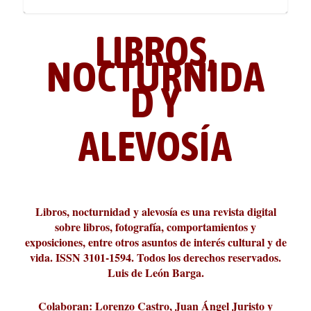
LIBROS,
NOCTURNIDA
D Y
ALEVOSÍA
La cultura de la transgresión.
¿Es verdad que hay que caminar
Los descalabros
Carmelo Micieli, una relectura
Conversaciones en las calles de
Cuánd presto se va el plazer
Leonardo Sciascia o los orígenes
Revista Cultural Turia, númer...
10.000 pasos al día? Lo que d...
paisajística del mar de Sicil...
París
metafísicos de la novela ne...
Libros, nocturnidad y alevosía es una revista digital
sobre libros, fotografía, comportamientos y
exposiciones, entre otros asuntos de interés cultural y de
vida. ISSN 3101-1594. Todos los derechos reservados.
Luis de León Barga.
Colaboran: Lorenzo Castro, Juan Ángel Juristo y