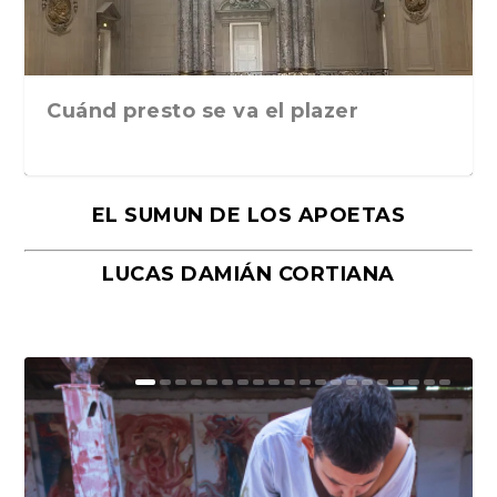
Cuánd presto se va el plazer
EL SUMUN DE LOS APOETAS
LUCAS DAMIÁN CORTIANA
Moral, de Lyra Ekström Lindbäck.
Revolución, de Hugo Gonçalves.
«La música ha sido el gran amor de
«El barman del Ritz», de Philippe
Mañanas de editorial, noches de