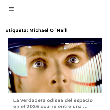
Etiqueta:
Michael O´Neill
La última postal de la temporada
La verdadera odisea del espacio
A
nos recuerda que nos vamos ...
en el 2026 ocurre entre una ...
L