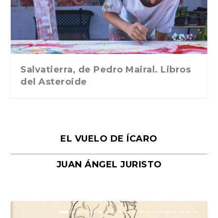
Traducción de Car...
Libros del Asteroid...
mi vida». Esthe...
Collin. Traducci...
Bocaccio
Salvatierra, de Pedro Mairal. Libros
del Asteroide
EL VUELO DE ÍCARO
JUAN ÁNGEL JURISTO