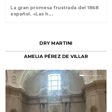
La gran promesa frustrada del 1868
español. «Las h...
DRY MARTINI
AMELIA PÉREZ DE VILLAR
Málaga, verso en azul, de Rafael
«La cocina hebrea. Alimentación
Porras y Salvador...
del pueblo judío e...