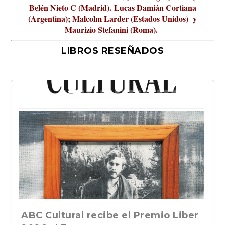
Belén Nieto C (Madrid).
Lucas Damián Cortiana
(Argentina); Malcolm Larder (Estados Unidos) y
Maurizio Stefanini (Roma).
LIBROS RESEÑADOS
La verdadera odisea del espacio en
ABC Cultural recibe el Premio Liber
La cultura de la transgresión.